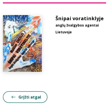
Bibliotekoms
Šnipai voratinklyje
anglų žvalgybos agentai
D.U.K.
Lietuvoje
+370 667 80 541
info@elvislab.lt
Grįžti atgal