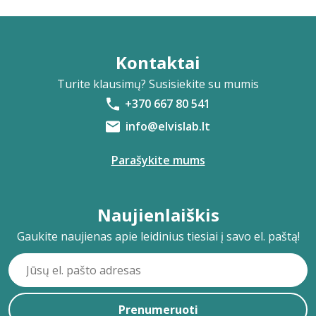
Kontaktai
Turite klausimų? Susisiekite su mumis
+370 667 80 541
info@elvislab.lt
Parašykite mums
Naujienlaiškis
Gaukite naujienas apie leidinius tiesiai į savo el. paštą!
Prenumeruoti