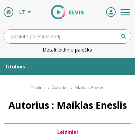
LT
Detali leidinio paieška
Titulinis
Apie ELVIS
Titulinis
Autorius
Maiklas Eneslis
Leidiniai
Autorius : Maiklas Eneslis
ELVIS atvyksta
Leidiniai
Naujienos