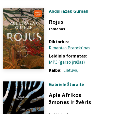
Abdulrazak Gurnah
Rojus
romanas
Diktorius:
Rimantas Pranckūnas
Leidinio formatas:
MP3 (garso įrašas)
Kalba:
Lietuvių
Gabrielė Štaraitė
Apie Afrikos
žmones ir žvėris