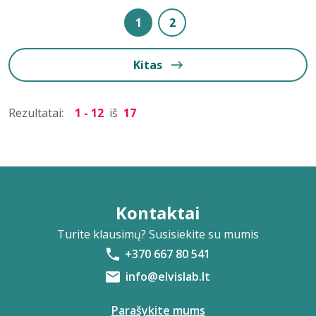
1
2
Kitas
Rezultatai:
1 - 12
iš
17
Kontaktai
Turite klausimų? Susisiekite su mumis
+370 667 80 541
info@elvislab.lt
Parašykite mums