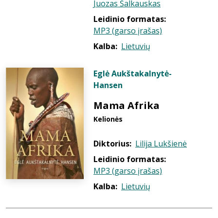
Juozas Šalkauskas
Leidinio formatas:
MP3 (garso įrašas)
Kalba:
Lietuvių
Eglė Aukštakalnytė-
Hansen
Mama Afrika
Kelionės
Diktorius:
Lilija Lukšienė
Leidinio formatas:
MP3 (garso įrašas)
Kalba:
Lietuvių