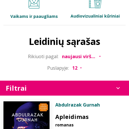
Bibliotekoms
Audiovizualiniai kūriniai
Vaikams ir paaugliams
D.U.K.
Leidinių sąrašas
+370 667 80 541
Rikiuoti pagal:
info@elvislab.lt
Puslapyje:
Filtrai
Abdulrazak Gurnah
Apleidimas
romanas