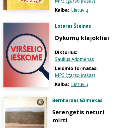
MP3 (garso įrašas)
Kalba:
Lietuvių
Lotaras Šteinas
Dykumų klajokliai
Diktorius:
Saulius Adomėnas
Leidinio formatas:
MP3 (garso įrašas)
Kalba:
Lietuvių
Bernhardas Gžimekas
Serengetis neturi
mirti