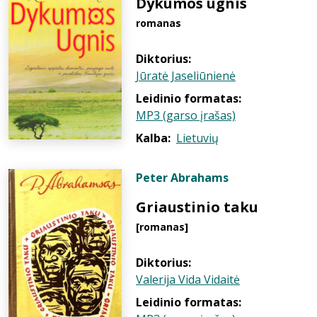
Dykumos ugnis
romanas
Diktorius:
Jūratė Jaseliūnienė
Leidinio formatas:
MP3 (garso įrašas)
Kalba:
Lietuvių
Peter Abrahams
Griaustinio taku
[romanas]
Diktorius:
Valerija Vida Vidaitė
Leidinio formatas: