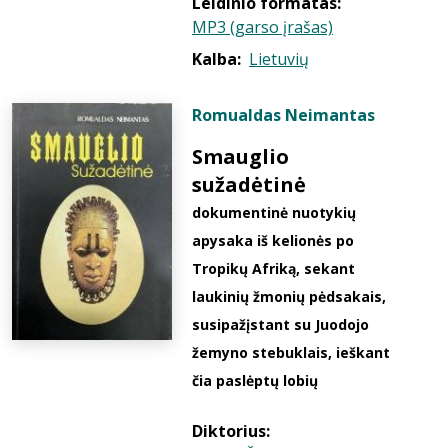
Leidinio formatas:
MP3 (garso įrašas)
Kalba:
Lietuvių
Romualdas Neimantas
Smauglio
sužadėtinė
dokumentinė nuotykių
apysaka iš kelionės po
Tropikų Afriką, sekant
laukinių žmonių pėdsakais,
susipažįstant su Juodojo
žemyno stebuklais, ieškant
čia paslėptų lobių
Diktorius: