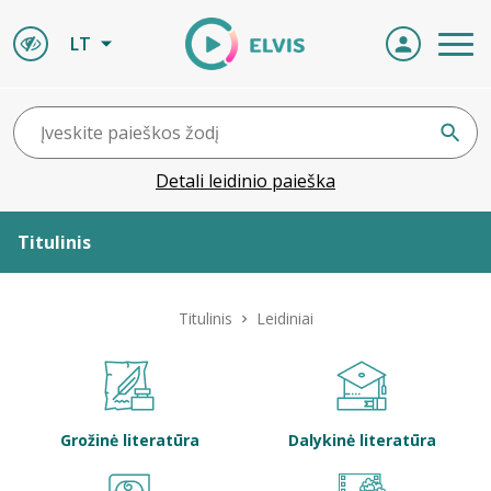
LT
Detali leidinio paieška
Titulinis
Apie ELVIS
Titulinis
Leidiniai
Leidiniai
ELVIS atvyksta
Grožinė literatūra
Dalykinė literatūra
Naujienos