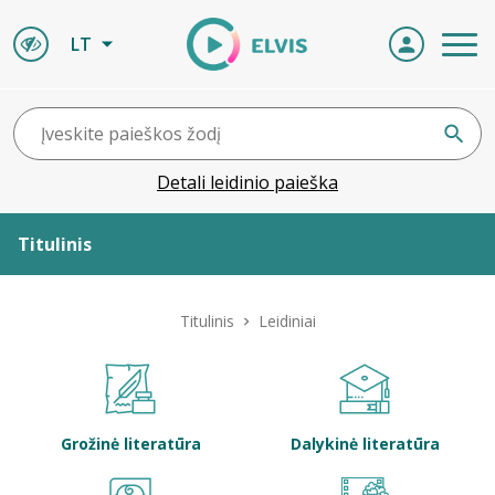
LT
Detali leidinio paieška
Titulinis
Apie ELVIS
Titulinis
Leidiniai
Leidiniai
ELVIS atvyksta
Grožinė literatūra
Dalykinė literatūra
Naujienos