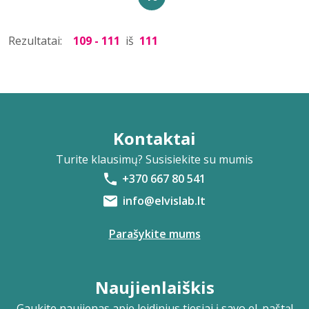
Rezultatai:
109 - 111
iš
111
Kontaktai
Turite klausimų? Susisiekite su mumis
+370 667 80 541
info@elvislab.lt
Parašykite mums
Naujienlaiškis
Gaukite naujienas apie leidinius tiesiai į savo el. paštą!