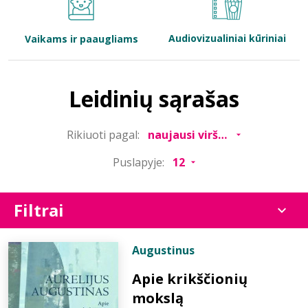
Bibliotekoms
Audiovizualiniai kūriniai
Vaikams ir paaugliams
D.U.K.
Leidinių sąrašas
+370 667 80 541
Rikiuoti pagal:
info@elvislab.lt
Puslapyje:
Filtrai
Augustinus
Apie krikščionių
mokslą