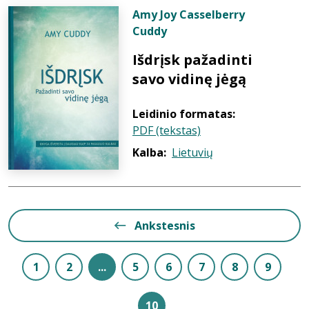
Amy Joy Casselberry
Cuddy
Išdrįsk pažadinti
savo vidinę jėgą
Leidinio formatas:
PDF (tekstas)
Kalba:
Lietuvių
Ankstesnis
1
2
...
5
6
7
8
9
10