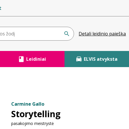
t
Detali leidinio paieška
Leidiniai
ELVIS atvyksta
Carmine Gallo
Storytelling
pasakojimo meistrystė