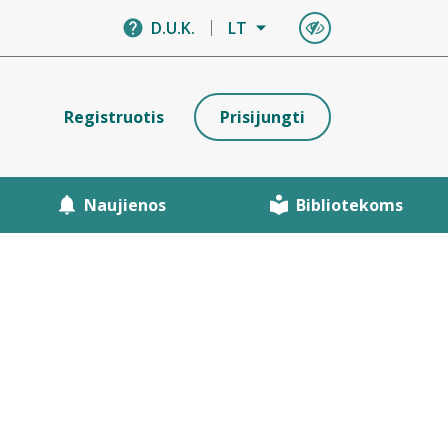
D.U.K.
LT
Registruotis
Prisijungti
Naujienos
Bibliotekoms