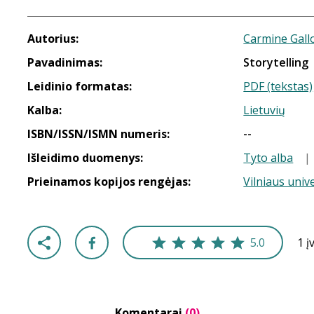
Autorius:
Carmine Gall
Pavadinimas:
Storytelling
Leidinio formatas:
PDF (tekstas)
Kalba:
Lietuvių
ISBN/ISSN/ISMN numeris:
--
Išleidimo duomenys:
Tyto alba
|
Prieinamos kopijos rengėjas:
Vilniaus univ
5.0
1 į
Komentarai
(0)