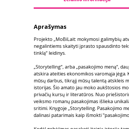
Aprašymas
Projekto „MoBiLait: mokymosi galimybių a
negalintiems skaityti įprasto spausdinto tek
tinklą“ leidinys.
„Storytelling“, arba „pasakojimo meną“, dau
atskira ateities ekonomikos varomąja jėga. 
mūsų darbus, tikrąjį mūsų talentą atskleis 
istorijas. Šio amato jau moko aukštosios m
privačių kursų ir literatūros. Nuo priešistori
veiksmo romanų pasakojimas išlieka unikali
sritimi. Knygoje „Storytelling. Pasakojimo m
dalinasi patarimais kaip išmokti "pasakojim