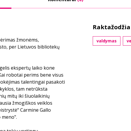
Raktažodžia
tvėrimas žmonėms,
valdymas
ve
sto, per Lietuvos bibliotekų
gelis ekspertų laiko kone
Kai robotai perims bene visus
mokėjimas talentingai pasakoti
okyklos, tam netrūksta
nių mitų iki šiuolaikinių
ausia žmogiškos veiklos
eistrystė“ Carmine Gallo
o meno".