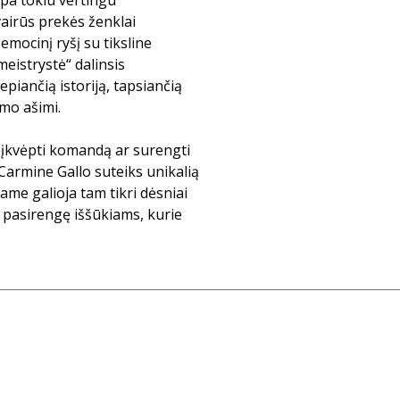
mpa tokiu vertingu
įvairūs prekės ženklai
ocinį ryšį su tiksline
meistrystė“ dalinsis
epiančią istoriją, tapsiančią
imo ašimi.
s, įkvėpti komandą ar surengti
 Carmine Gallo suteiks unikalią
ame galioja tam tikri dėsniai
te pasirengę iššūkiams, kurie