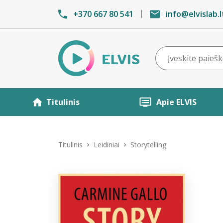
+370 667 80 541
info@elvislab.l
Titulinis
Apie ELVIS
Titulinis
Leidiniai
Storytelling