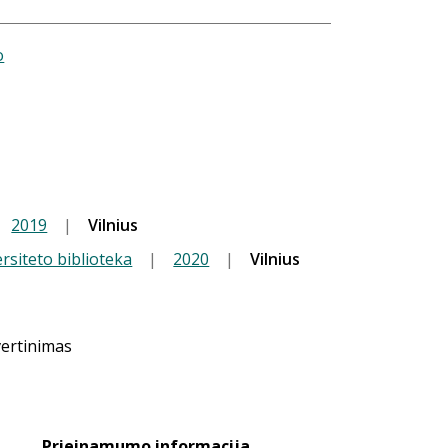
o
2019
|
Vilnius
ersiteto biblioteka
|
2020
|
Vilnius
vertinimas
Prieinamumo informacija