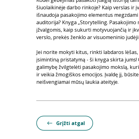
Kodėl gebėjimas pasakoti įtaigią istoriją ta
šiuolaikinėje darbo rinkoje? Kaip verslas ir 
išnaudoja pasakojimo elementus megzdami em
auditorija? Knyga „Storytelling. Pasakojimo 
įžvalgomis, kaip sukurti motyvuojančią ir įkv
verslo, prekės ženklo ar visuomeninio judėj
Jei norite mokyti kitus, rinkti labdaros lėša
įsimintiną pristatymą - ši knyga skirta jums!
galimybę žvilgtelėti pasakojimo mokslą, kuri
ir veikia žmogiškos emocijos. Įvaldę jį, būsi
neišvengiamai mūsų laukia ateityje.
Grįžti atgal