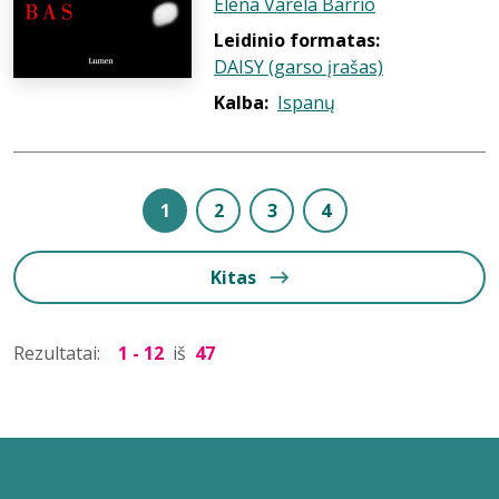
Elena Varela Barrio
Leidinio formatas:
DAISY (garso įrašas)
Kalba:
Ispanų
1
2
3
4
Kitas
Rezultatai:
1 - 12
iš
47