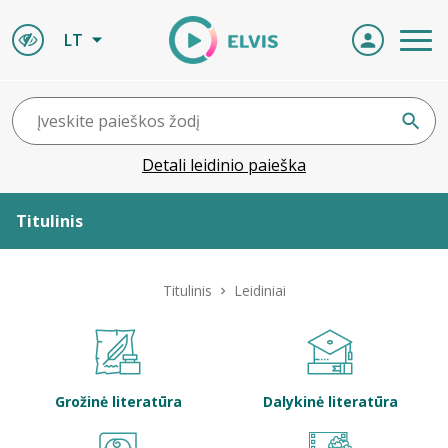
LT
Detali leidinio paieška
Titulinis
Apie ELVIS
Titulinis
Leidiniai
Leidiniai
ELVIS atvyksta
Grožinė literatūra
Dalykinė literatūra
Naujienos