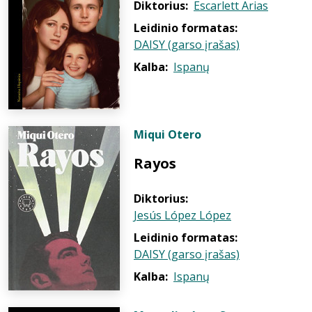
Diktorius:
Escarlett Arias
Leidinio formatas:
DAISY (garso įrašas)
Kalba:
Ispanų
Miqui Otero
Rayos
Diktorius:
Jesús López López
Leidinio formatas:
DAISY (garso įrašas)
Kalba:
Ispanų