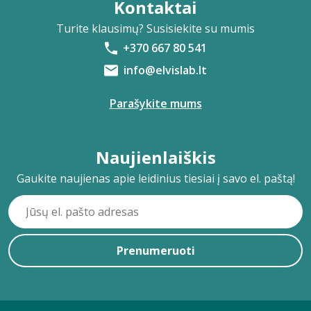
Kontaktai
Turite klausimų? Susisiekite su mumis
+370 667 80 541
info@elvislab.lt
Parašykite mums
Naujienlaiškis
Gaukite naujienas apie leidinius tiesiai į savo el. paštą!
Prenumeruoti