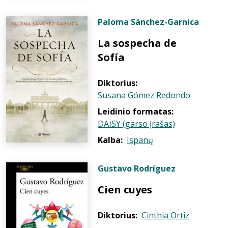
Paloma Sánchez-Garnica
La sospecha de
Sofía
Diktorius:
Susana Gómez Redondo
Leidinio formatas:
DAISY (garso įrašas)
Kalba:
Ispanų
Gustavo Rodríguez
Cien cuyes
Diktorius:
Cinthia Ortiz