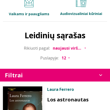
Bibliotekoms
Audiovizualiniai kūriniai
Vaikams ir paaugliams
D.U.K.
Leidinių sąrašas
+370 667 80 541
Rikiuoti pagal:
info@elvislab.lt
Puslapyje:
Filtrai
Laura Ferrero
Los astronautas