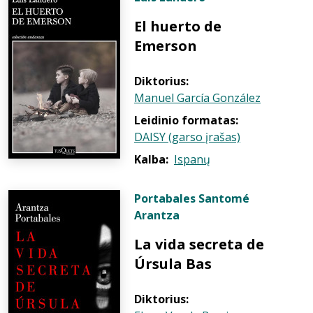
El huerto de
Emerson
Diktorius:
Manuel García González
Leidinio formatas:
DAISY (garso įrašas)
Kalba:
Ispanų
Portabales Santomé
Arantza
La vida secreta de
Úrsula Bas
Diktorius: