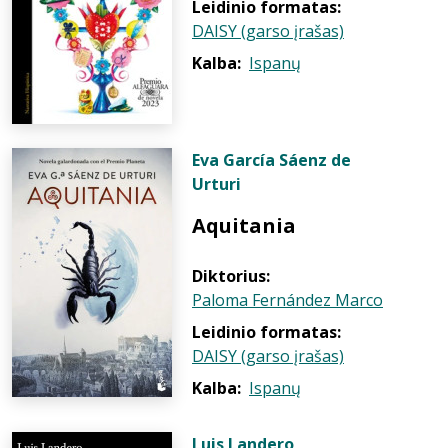
Leidinio formatas:
DAISY (garso įrašas)
Kalba:
Ispanų
Eva García Sáenz de
Urturi
Aquitania
Diktorius:
Paloma Fernández Marco
Leidinio formatas:
DAISY (garso įrašas)
Kalba:
Ispanų
Luis Landero