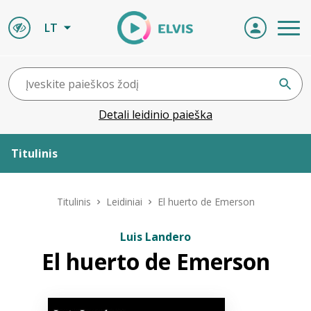
LT
Detali leidinio paieška
Titulinis
Apie ELVIS
Titulinis
Leidiniai
El huerto de Emerson
Leidiniai
Luis Landero
El huerto de Emerson
ELVIS atvyksta
Naujienos