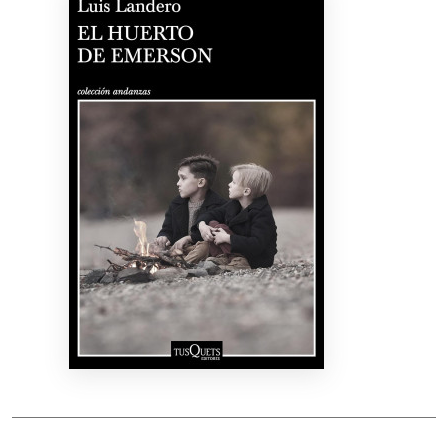
Bibliotekoms
D.U.K.
+370 667 80 541
info@elvislab.lt