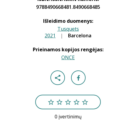
9788490668481.8490668485
Išleidimo duomenys:
Tusquets
2021
|
|
Barcelona
Prieinamos kopijos rengėjas:
ONCE
0 įvertinimų