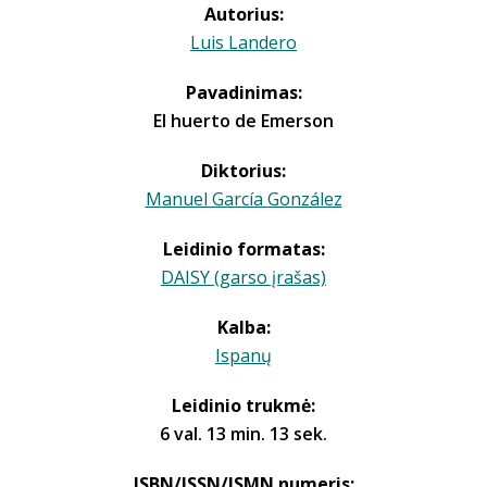
Autorius:
Luis Landero
Pavadinimas:
El huerto de Emerson
Diktorius:
Manuel García González
Leidinio formatas:
DAISY (garso įrašas)
Kalba:
Ispanų
Leidinio trukmė:
6 val. 13 min. 13 sek.
ISBN/ISSN/ISMN numeris: