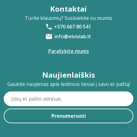
Kontaktai
Turite klausimų? Susisiekite su mumis
+370 667 80 541
info@elvislab.lt
Parašykite mums
Naujienlaiškis
Gaukite naujienas apie leidinius tiesiai į savo el. paštą!
Prenumeruoti