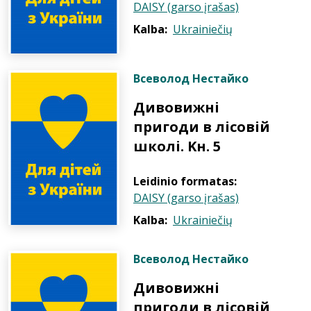
DAISY (garso įrašas)
Kalba:
Ukrainiečių
Всеволод Нестайко
Дивовижні
пригоди в лісовій
школі. Kн. 5
Leidinio formatas:
DAISY (garso įrašas)
Kalba:
Ukrainiečių
Всеволод Нестайко
Дивовижні
пригоди в лісовій