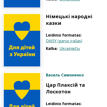
Німецькі народні
казки
Leidinio formatas:
DAISY (garso įrašas)
Kalba:
Ukrainiečių
Василь Симоненко
Цар Плаксій та
Лоскотон
Leidinio formatas: