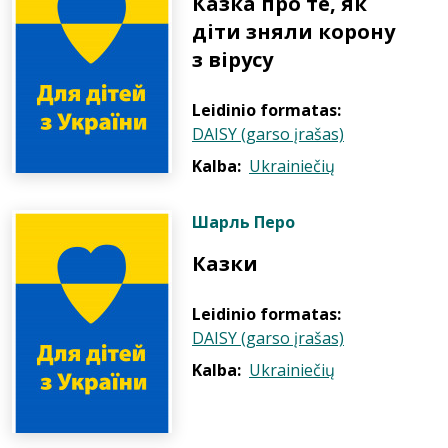
Казка про те, як
діти зняли корону
з вірусу
Leidinio formatas:
DAISY (garso įrašas)
Kalba:
Ukrainiečių
Шарль Перо
Казки
Leidinio formatas:
DAISY (garso įrašas)
Kalba:
Ukrainiečių