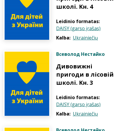
школі. Kн. 4
Leidinio formatas:
DAISY (garso įrašas)
Kalba:
Ukrainiečių
Всеволод Нестайко
Дивовижні
пригоди в лісовій
школі. Kн. 3
Leidinio formatas:
DAISY (garso įrašas)
Kalba:
Ukrainiečių
Всеволод Нестайко