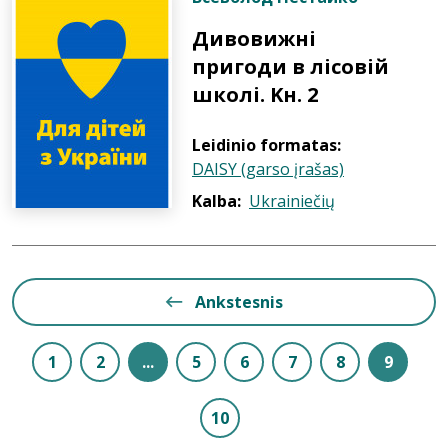
Дивовижні
пригоди в лісовій
школі. Kн. 2
Leidinio formatas:
DAISY (garso įrašas)
Kalba:
Ukrainiečių
Ankstesnis
1
2
...
5
6
7
8
9
10