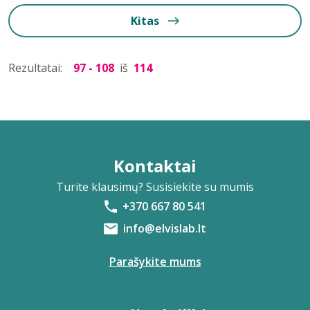
Kitas
Rezultatai:
97 - 108
iš
114
Kontaktai
Turite klausimų? Susisiekite su mumis
+370 667 80 541
info@elvislab.lt
Parašykite mums