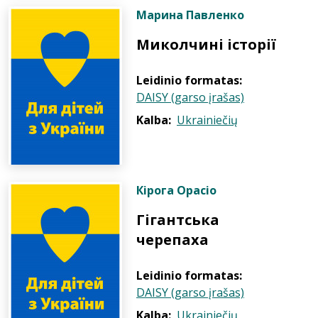
Марина Павленко
Миколчині історії
Leidinio formatas:
DAISY (garso įrašas)
Kalba:
Ukrainiečių
Кірога Орасіо
Гігантська
черепаха
Leidinio formatas:
DAISY (garso įrašas)
Kalba:
Ukrainiečių