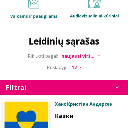
Bibliotekoms
Audiovizualiniai kūriniai
Vaikams ir paaugliams
D.U.K.
Leidinių sąrašas
+370 667 80 541
Rikiuoti pagal:
info@elvislab.lt
Puslapyje:
Filtrai
Ханс Кристіан Андерсен
Казки