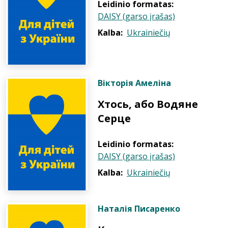
Leidinio formatas:
DAISY (garso įrašas)
Kalba:
Ukrainiečių
Вікторія Амеліна
Хтось, або Водяне
Серце
Leidinio formatas:
DAISY (garso įrašas)
Kalba:
Ukrainiečių
Наталія Писаренко