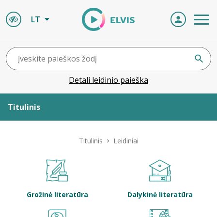
LT
Detali leidinio paieška
Titulinis
Apie ELVIS
Titulinis
Leidiniai
Leidiniai
ELVIS atvyksta
Grožinė literatūra
Dalykinė literatūra
Naujienos