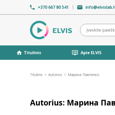
+370 667 80 541
info@elvislab.l
Titulinis
Apie ELVIS
Titulinis
Autorius
Марина Павленко
Autorius: Марина Па