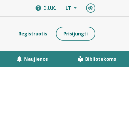
D.U.K.
LT
Registruotis
Prisijungti
Naujienos
Bibliotekoms