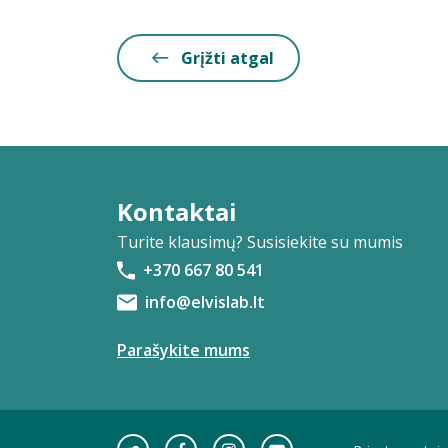
Grįžti atgal
Kontaktai
Turite klausimų? Susisiekite su mumis
+370 667 80 541
info@elvislab.lt
Parašykite mums