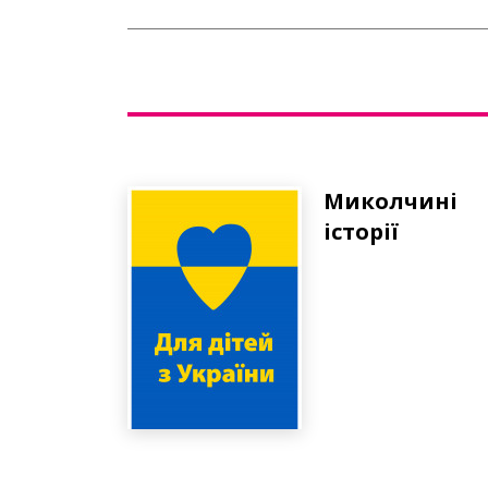
Миколчині
історії