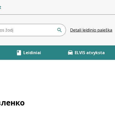
t
Detali leidinio paieška
Leidiniai
ELVIS atvyksta
вленко