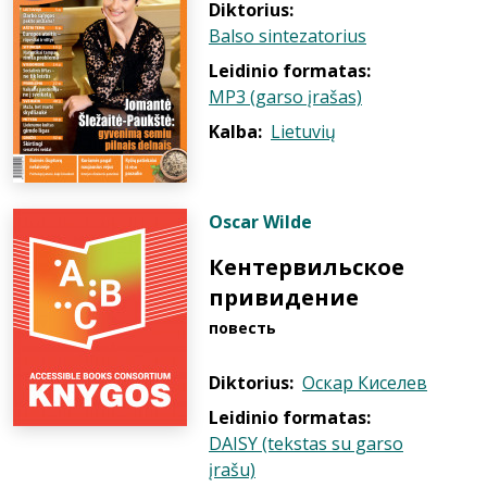
Diktorius:
Balso sintezatorius
Leidinio formatas:
MP3 (garso įrašas)
Kalba:
Lietuvių
Oscar Wilde
Кентервильское
привидение
повесть
Diktorius:
Оскар Киселев
Leidinio formatas:
DAISY (tekstas su garso
įrašu)