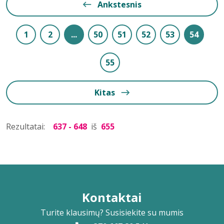
Ankstesnis
1
2
...
50
51
52
53
54
55
Kitas
Rezultatai:
637 - 648
iš
655
Kontaktai
Turite klausimų? Susisiekite su mumis