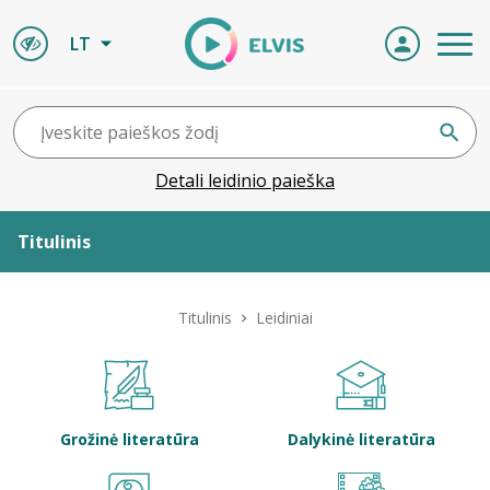
LT
Detali leidinio paieška
Titulinis
Apie ELVIS
Titulinis
Leidiniai
Leidiniai
ELVIS atvyksta
Grožinė literatūra
Dalykinė literatūra
Naujienos