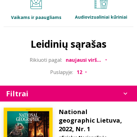
Bibliotekoms
Audiovizualiniai kūriniai
Vaikams ir paaugliams
D.U.K.
Leidinių sąrašas
+370 667 80 541
Rikiuoti pagal:
info@elvislab.lt
Puslapyje:
Filtrai
National
geographic Lietuva,
2022, Nr. 1