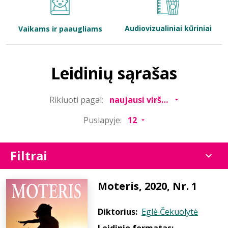
Bibliotekoms
Audiovizualiniai kūriniai
Vaikams ir paaugliams
D.U.K.
Leidinių sąrašas
+370 667 80 541
Rikiuoti pagal:
info@elvislab.lt
Puslapyje:
Filtrai
Moteris, 2020, Nr. 1
Diktorius:
Eglė Čekuolytė