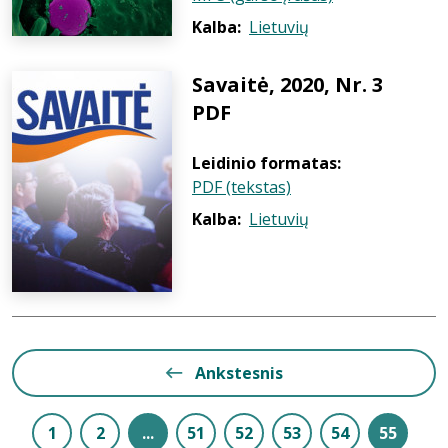
Kalba:
Lietuvių
Savaitė, 2020, Nr. 3
PDF
Leidinio formatas:
PDF (tekstas)
Kalba:
Lietuvių
Ankstesnis
1
2
...
51
52
53
54
55