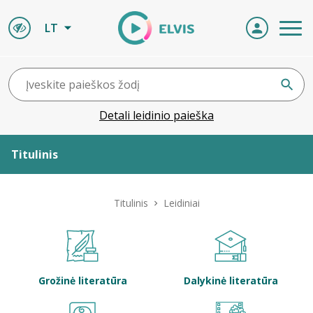
LT
Detali leidinio paieška
Titulinis
Apie ELVIS
Titulinis
Leidiniai
Leidiniai
ELVIS atvyksta
Grožinė literatūra
Dalykinė literatūra
Naujienos