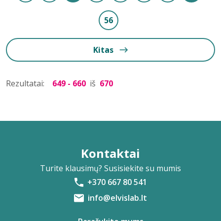
56
Kitas
Rezultatai:
649 - 660
iš
670
Kontaktai
Turite klausimų? Susisiekite su mumis
+370 667 80 541
info@elvislab.lt