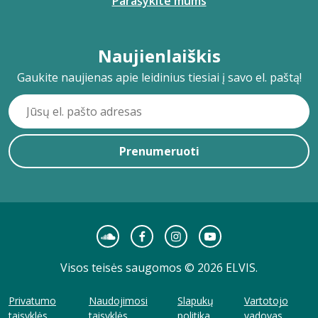
Parašykite mums
Naujienlaiškis
Gaukite naujienas apie leidinius tiesiai į savo el. paštą!
Prenumeruoti
Visos teisės saugomos © 2026 ELVIS.
Privatumo
Naudojimosi
Slapukų
Vartotojo
taisyklės
taisyklės
politika
vadovas