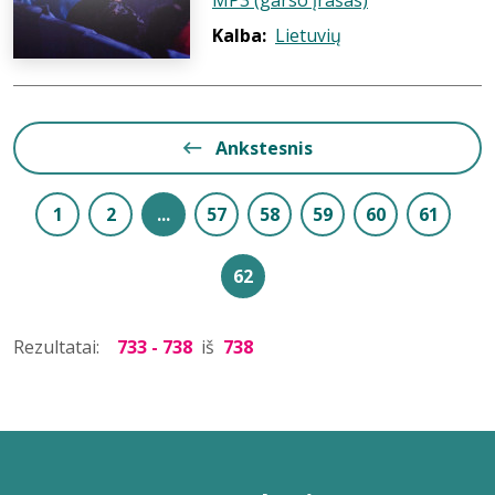
MP3 (garso įrašas)
Kalba:
Lietuvių
Ankstesnis
1
2
...
57
58
59
60
61
62
Rezultatai:
733 - 738
iš
738