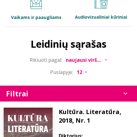
Bibliotekoms
Audiovizualiniai kūriniai
Vaikams ir paaugliams
D.U.K.
Leidinių sąrašas
+370 667 80 541
Rikiuoti pagal:
info@elvislab.lt
Puslapyje:
Filtrai
Kultūra. Literatūra,
2018, Nr. 1
Diktorius: