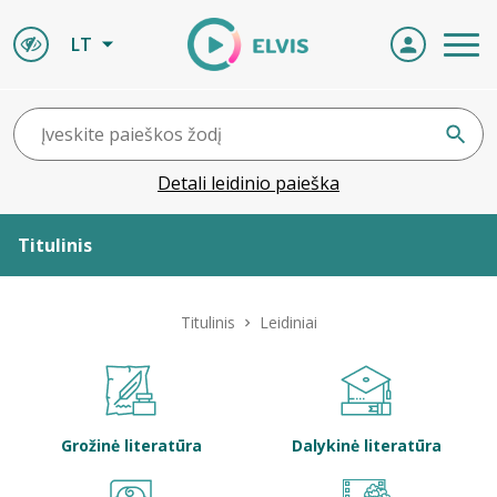
LT
Detali leidinio paieška
Titulinis
Apie ELVIS
Titulinis
Leidiniai
Leidiniai
ELVIS atvyksta
Grožinė literatūra
Dalykinė literatūra
Naujienos