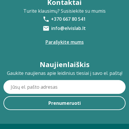
Kontaktai
Turite klausimų? Susisiekite su mumis
+370 667 80 541
info@elvislab.lt
Parašykite mums
Naujienlaiškis
Gaukite naujienas apie leidinius tiesiai į savo el. paštą!
Prenumeruoti