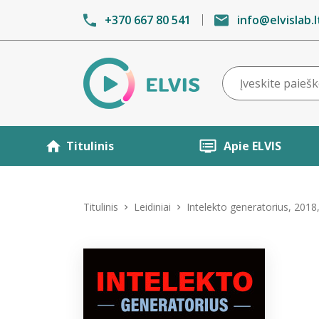
+370 667 80 541
info@elvislab.l
Titulinis
Apie ELVIS
Titulinis
Leidiniai
Intelekto generatorius, 2018,