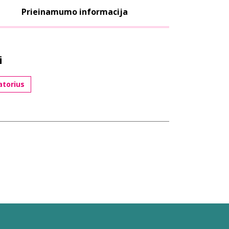
Prieinamumo informacija
i
atorius