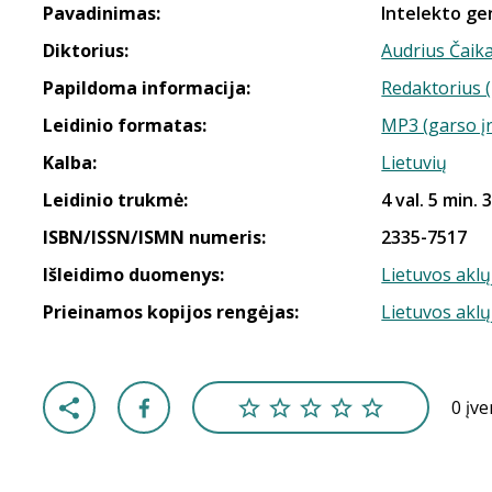
Pavadinimas:
Intelekto gen
Diktorius:
Audrius Čaik
Papildoma informacija:
Redaktorius (
Leidinio formatas:
MP3 (garso į
Kalba:
Lietuvių
Leidinio trukmė:
4 val. 5 min. 
ISBN/ISSN/ISMN numeris:
2335-7517
Išleidimo duomenys:
Lietuvos aklų
Prieinamos kopijos rengėjas:
Lietuvos aklų
0 įv