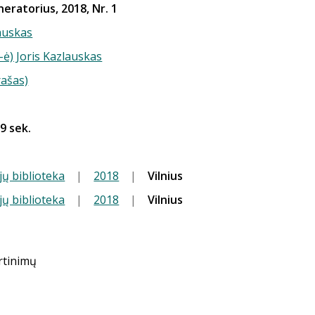
eratorius, 2018, Nr. 1
auskas
-ė) Joris Kazlauskas
rašas)
39 sek.
jų biblioteka
|
2018
|
Vilnius
jų biblioteka
|
2018
|
Vilnius
ertinimų