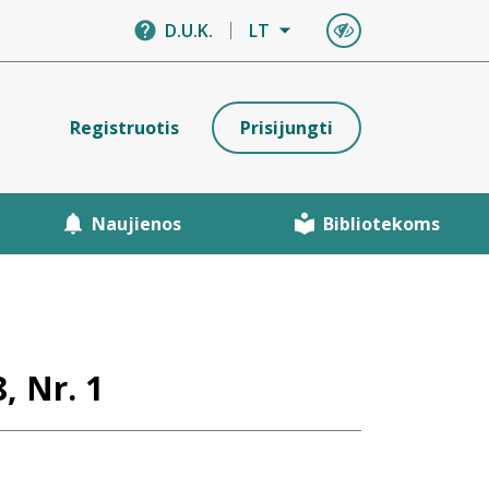
D.U.K.
LT
Registruotis
Prisijungti
Naujienos
Bibliotekoms
, Nr. 1