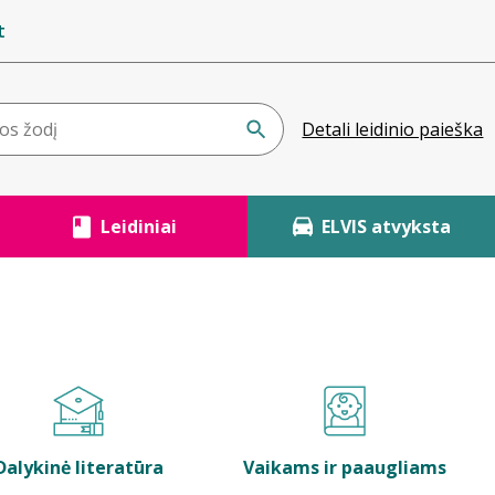
t
Detali leidinio paieška
Leidiniai
ELVIS atvyksta
Dalykinė literatūra
Vaikams ir paaugliams