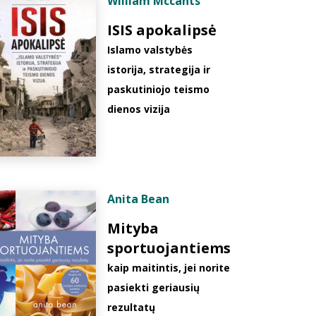
William Mccants
ISIS apokalipsė
Islamo valstybės
istorija, strategija ir
paskutiniojo teismo
dienos vizija
Anita Bean
Mityba
sportuojantiems
kaip maitintis, jei norite
pasiekti geriausių
rezultatų