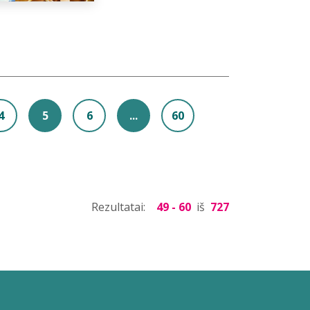
4
5
6
...
60
Rezultatai:
49 - 60
iš
727