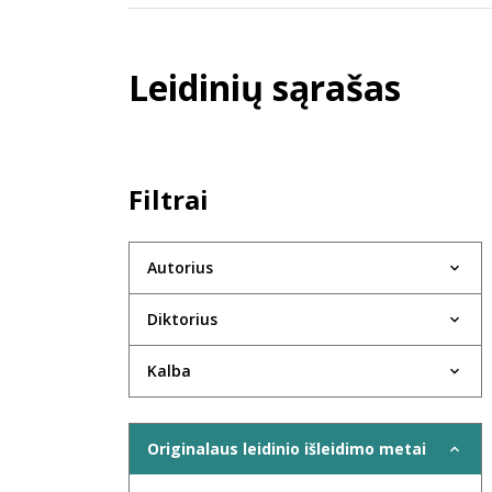
Leidinių sąrašas
Filtrai
Autorius
Diktorius
Kalba
Originalaus leidinio išleidimo metai