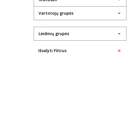
1934
Vartotojų grupės
1935
1936
Leidinių grupės
1937
Išvalyti Filtrus
1938
1940
1943
1947
1948
1949
1950
1951