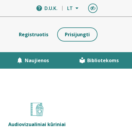
D.U.K.
LT
Registruotis
Prisijungti
Naujienos
Bibliotekoms
Audiovizualiniai kūriniai