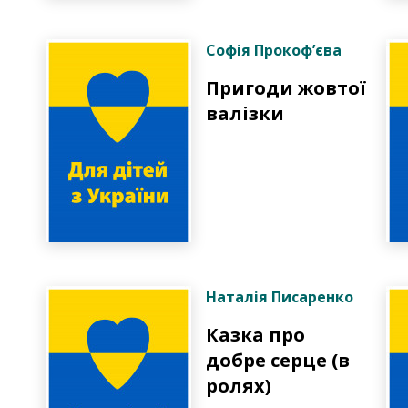
Софія Прокоф’єва
Пригоди жовтої
валізки
Наталія Писаренко
Казка про
добре серце (в
ролях)