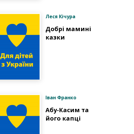
Леся Кічура
Добрі мамині
казки
Іван Франко
Абу-Касим та
його капці