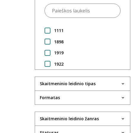
1111
1898
1919
1922
1923
Skaitmeninio leidinio tipas
1924
1925
Formatas
1930
Skaitmeninio leidinio žanras
1931
1933
Statusas