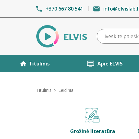
+370 667 80 541
info@elvislab.l
Titulinis
Apie ELVIS
Titulinis
Leidiniai
Grožinė literatūra