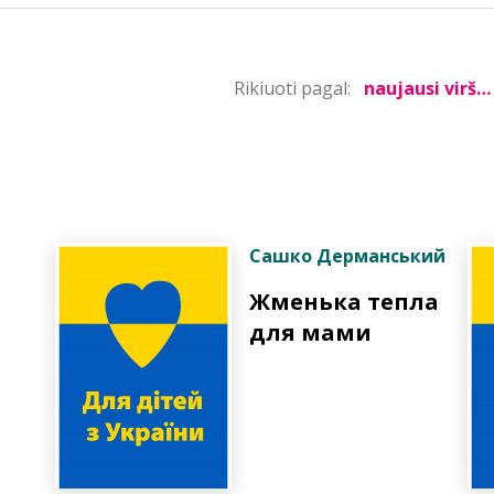
Rikiuoti pagal:
Сашко Дерманський
Жменька тепла
для мами