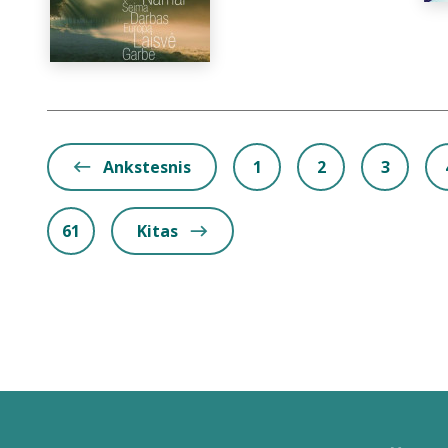
Ankstesnis
1
2
3
61
Kitas