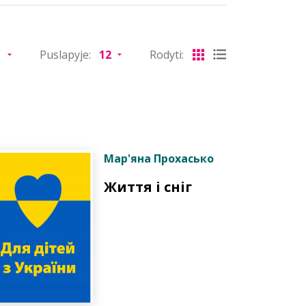
Puslapyje:
Rodyti:
Мар'яна Прохасько
Життя і сніг