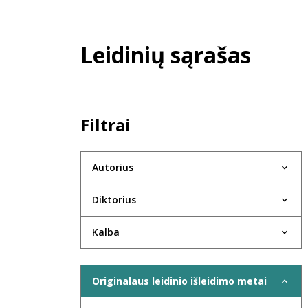
Leidinių sąrašas
Filtrai
Autorius
Diktorius
Kalba
Originalaus leidinio išleidimo metai