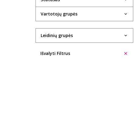
1934
Vartotojų grupės
1935
1936
Leidinių grupės
1937
Išvalyti Filtrus
1938
1940
1943
1947
1948
1949
1950
1951