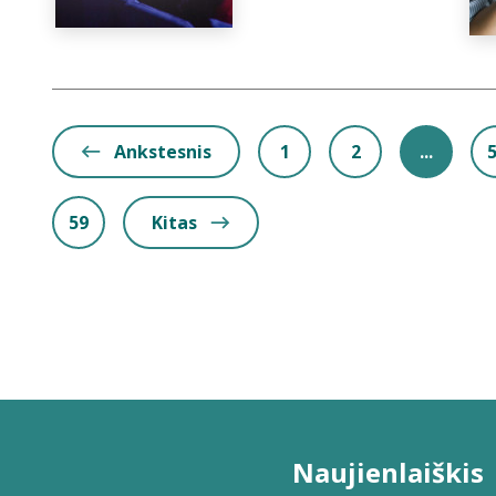
Ankstesnis
1
2
...
59
Kitas
Naujienlaiškis