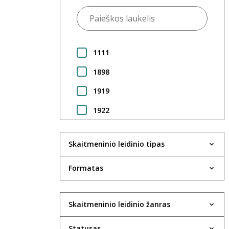
1111
1898
1919
1922
1923
Skaitmeninio leidinio tipas
1924
1925
Formatas
1930
Skaitmeninio leidinio žanras
1931
1933
Statusas