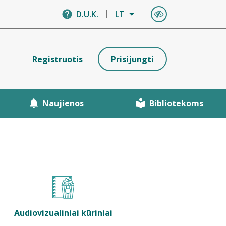
D.U.K.
LT
Registruotis
Prisijungti
Naujienos
Bibliotekoms
Audiovizualiniai kūriniai