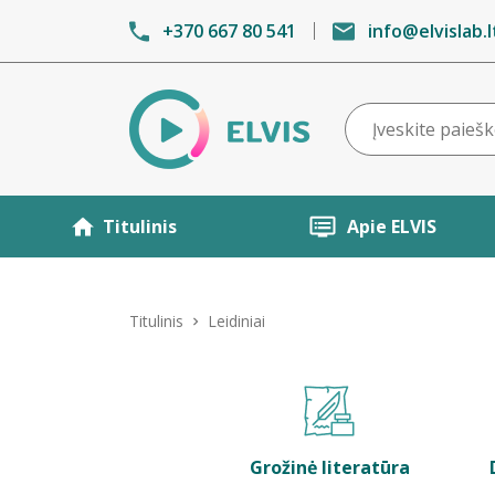
+370 667 80 541
info@elvislab.l
Titulinis
Apie ELVIS
Titulinis
Leidiniai
Grožinė literatūra