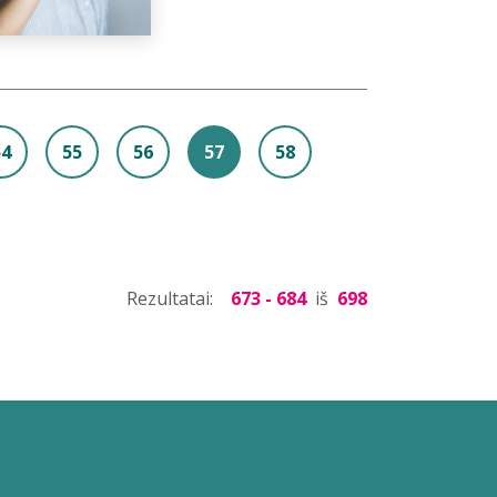
54
55
56
57
58
Rezultatai:
673 - 684
iš
698