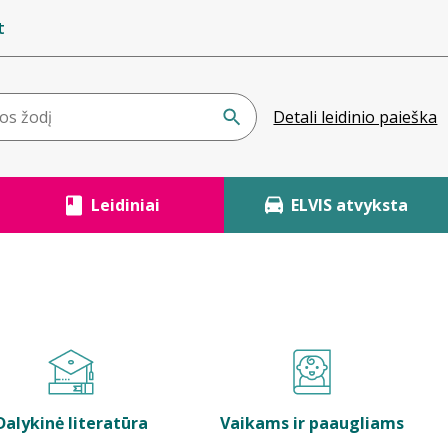
t
Detali leidinio paieška
Leidiniai
ELVIS atvyksta
Dalykinė literatūra
Vaikams ir paaugliams