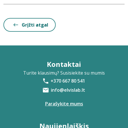
Grįžti atgal
Kontaktai
Turite klausimų? Susisiekite su mumis
+370 667 80 541
info@elvislab.lt
Parašykite mums
Naujienlaiškis