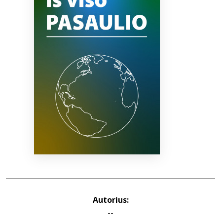
Bibliotekoms
D.U.K.
+370 667 80 541
info@elvislab.lt
Autorius:
--