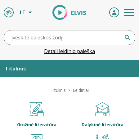
LT
Detali leidinio paieška
Titulinis
Apie ELVIS
Titulinis
Leidiniai
Leidiniai
ELVIS atvyksta
Grožinė literatūra
Dalykinė literatūra
Naujienos