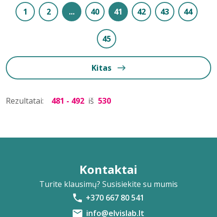
1
2
...
40
41
42
43
44
45
Kitas
Rezultatai:
481 - 492
iš
530
Kontaktai
Turite klausimų? Susisiekite su mumis
+370 667 80 541
info@elvislab.lt