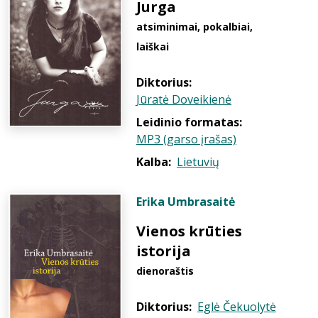
Jurga
atsiminimai, pokalbiai,
laiškai
Diktorius:
Jūratė Doveikienė
Leidinio formatas:
MP3 (garso įrašas)
Kalba:
Lietuvių
Erika Umbrasaitė
Vienos krūties
istorija
dienoraštis
Diktorius:
Eglė Čekuolytė