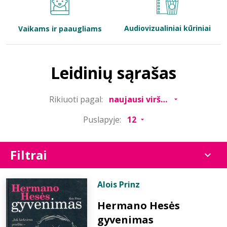
Bibliotekoms
Audiovizualiniai kūriniai
Vaikams ir paaugliams
D.U.K.
Leidinių sąrašas
+370 667 80 541
Rikiuoti pagal:
info@elvislab.lt
Puslapyje:
Filtrai
Alois Prinz
Hermano Hesės
gyvenimas