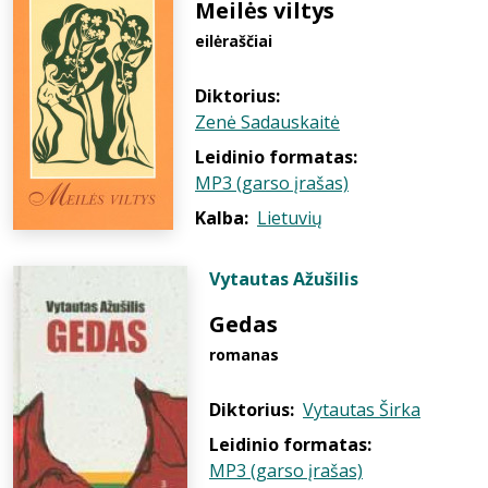
Meilės viltys
eilėraščiai
Diktorius:
Zenė Sadauskaitė
Leidinio formatas:
MP3 (garso įrašas)
Kalba:
Lietuvių
Vytautas Ažušilis
Gedas
romanas
Diktorius:
Vytautas Širka
Leidinio formatas:
MP3 (garso įrašas)