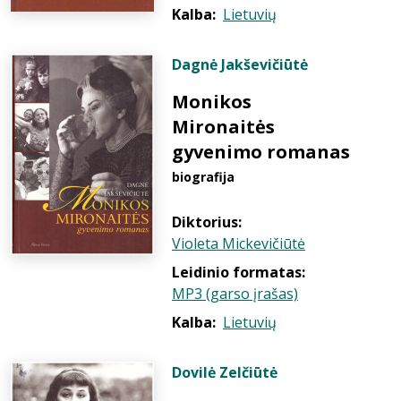
Kalba:
Lietuvių
Dagnė Jakševičiūtė
Monikos
Mironaitės
gyvenimo romanas
biografija
Diktorius:
Violeta Mickevičiūtė
Leidinio formatas:
MP3 (garso įrašas)
Kalba:
Lietuvių
Dovilė Zelčiūtė