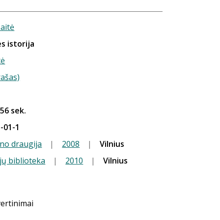
aitė
s istorija
tė
rašas)
 56 sek.
-01-1
ino draugija
|
2008
|
Vilnius
jų biblioteka
|
2010
|
Vilnius
vertinimai