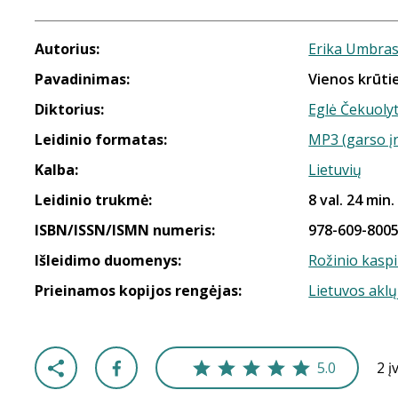
Autorius:
Erika Umbras
Pavadinimas:
Vienos krūtie
Diktorius:
Eglė Čekuoly
Leidinio formatas:
MP3 (garso į
Kalba:
Lietuvių
Leidinio trukmė:
8 val. 24 min.
ISBN/ISSN/ISMN numeris:
978-609-8005
Išleidimo duomenys:
Rožinio kasp
Prieinamos kopijos rengėjas:
Lietuvos aklų
5.0
2 į