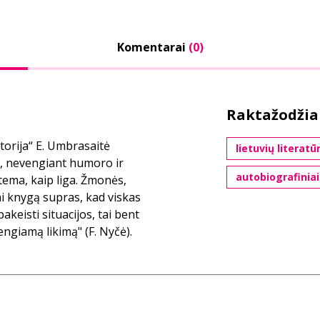
Komentarai
(0)
Raktažodžia
torija“ E. Umbrasaitė
lietuvių literatū
o, nevengiant humoro ir
autobiografinia
 tema, kaip liga. Žmonės,
mi knygą supras, kad viskas
pakeisti situacijos, tai bent
engiamą likimą" (F. Nyčė).