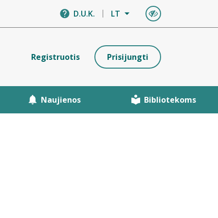
D.U.K.
LT
Registruotis
Prisijungti
Naujienos
Bibliotekoms