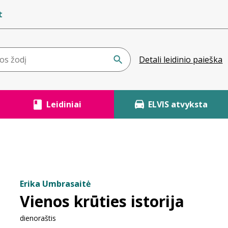
t
Detali leidinio paieška
Leidiniai
ELVIS atvyksta
Erika Umbrasaitė
Vienos krūties istorija
dienoraštis