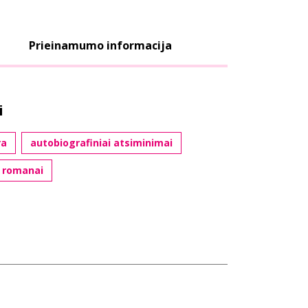
Prieinamumo informacija
i
ra
autobiografiniai atsiminimai
i romanai