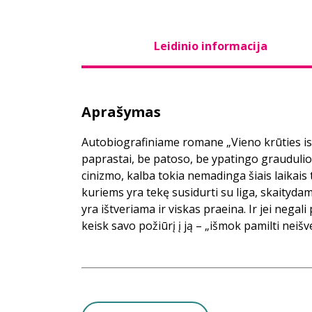
Leidinio informacija
Aprašymas
Autobiografiniame romane „Vieno krūties is
paprastai, be patoso, be ypatingo grauduli
cinizmo, kalba tokia nemadinga šiais laikais
kuriems yra tekę susidurti su liga, skaityda
yra ištveriama ir viskas praeina. Ir jei negali 
keisk savo požiūrį į ją – „išmok pamilti neišv