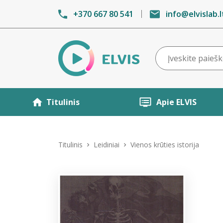
+370 667 80 541
info@elvislab.l
Titulinis
Apie ELVIS
Titulinis
Leidiniai
Vienos krūties istorija