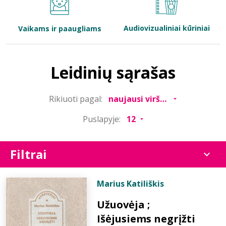
Bibliotekoms
Audiovizualiniai kūriniai
Vaikams ir paaugliams
D.U.K.
Leidinių sąrašas
+370 667 80 541
Rikiuoti pagal:
info@elvislab.lt
Puslapyje:
Filtrai
Marius Katiliškis
Užuovėja ;
Išėjusiems negrįžti