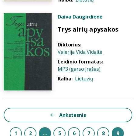
Daiva Daugirdienė
Trys airių apysakos
Diktorius:
Valerija Vida Vidaitė
Leidinio formatas:
MP3 (garso įrašas)
Kalba:
Lietuvių
Ankstesnis
1
2
...
5
6
7
8
9