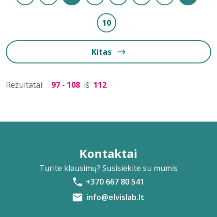
10
Kitas
Rezultatai:
97 - 108
iš
112
Kontaktai
Turite klausimų? Susisiekite su mumis
+370 667 80 541
info@elvislab.lt