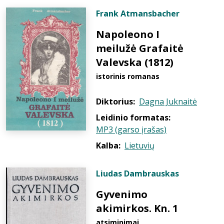
Frank Atmansbacher
Napoleono I
meilužė Grafaitė
Valevska (1812)
istorinis romanas
Diktorius:
Dagna Juknaitė
Leidinio formatas:
MP3 (garso įrašas)
Kalba:
Lietuvių
Liudas Dambrauskas
Gyvenimo
akimirkos. Kn. 1
atsiminimai