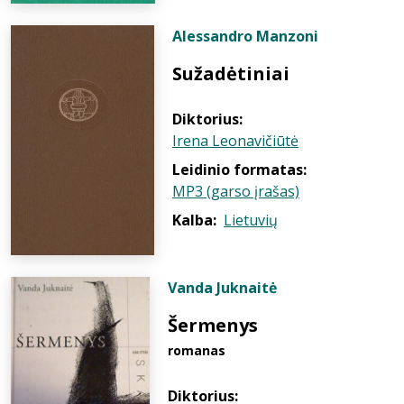
Alessandro Manzoni
Sužadėtiniai
Diktorius:
Irena Leonavičiūtė
Leidinio formatas:
MP3 (garso įrašas)
Kalba:
Lietuvių
Vanda Juknaitė
Šermenys
romanas
Diktorius: