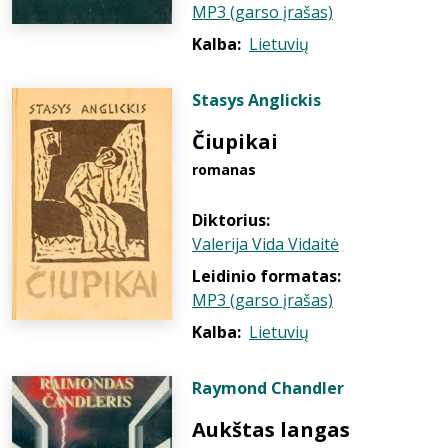
MP3 (garso įrašas)
Kalba:
Lietuvių
Stasys Anglickis
Čiupikai
romanas
Diktorius:
Valerija Vida Vidaitė
Leidinio formatas:
MP3 (garso įrašas)
Kalba:
Lietuvių
Raymond Chandler
Aukštas langas