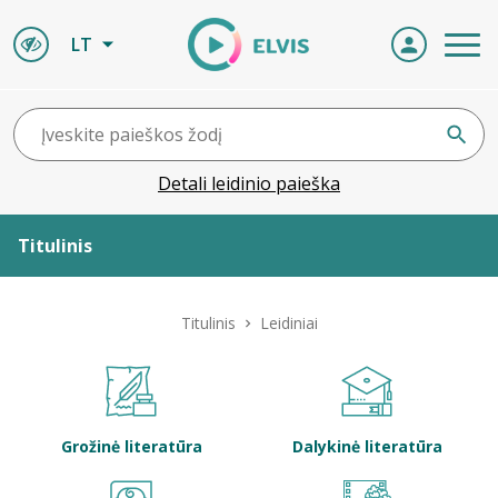
LT
Detali leidinio paieška
Titulinis
Apie ELVIS
Titulinis
Leidiniai
Leidiniai
ELVIS atvyksta
Grožinė literatūra
Dalykinė literatūra
Naujienos