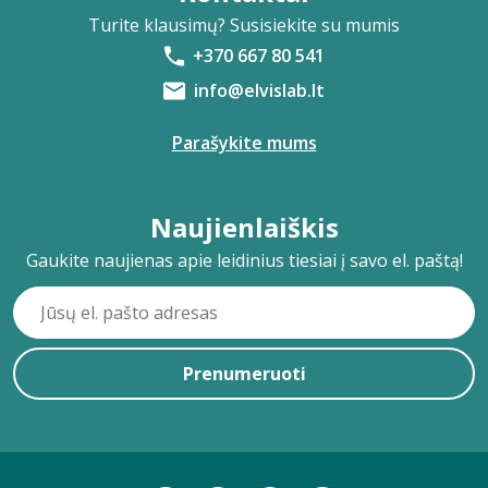
Turite klausimų? Susisiekite su mumis
+370 667 80 541
info@elvislab.lt
Parašykite mums
Naujienlaiškis
Gaukite naujienas apie leidinius tiesiai į savo el. paštą!
Prenumeruoti