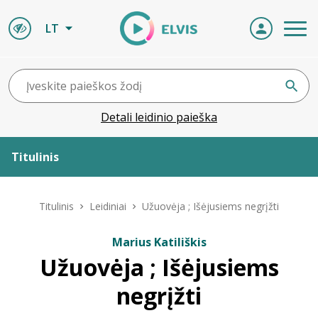
LT
Detali leidinio paieška
Titulinis
Apie ELVIS
Titulinis
Leidiniai
Užuovėja ; Išėjusiems negrįžti
Leidiniai
Marius Katiliškis
Užuovėja ; Išėjusiems
ELVIS atvyksta
negrįžti
Naujienos