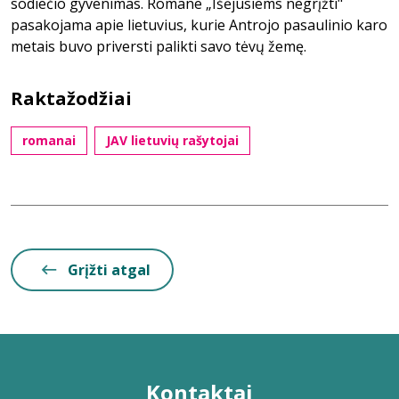
sodiečio gyvenimas. Romane „Išėjusiems negrįžti"
pasakojama apie lietuvius, kurie Antrojo pasaulinio karo
metais buvo priversti palikti savo tėvų žemę.
Raktažodžiai
romanai
JAV lietuvių rašytojai
Grįžti atgal
Kontaktai