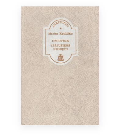
Bibliotekoms
D.U.K.
+370 667 80 541
info@elvislab.lt