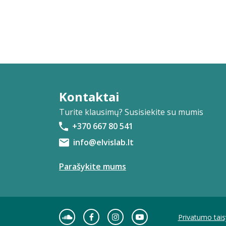
Kontaktai
Turite klausimų? Susisiekite su mumis
+370 667 80 541
info@elvislab.lt
Parašykite mums
Privatumo tais