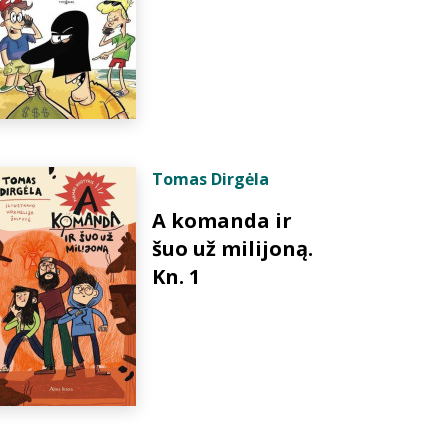
Tomas Dirgėla
A komanda ir
šuo už milijoną.
Kn. 1