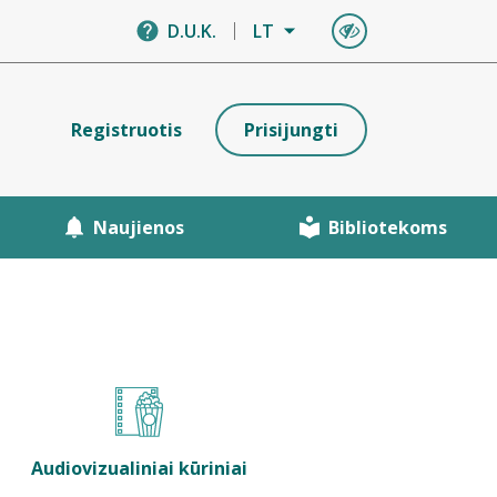
D.U.K.
LT
Registruotis
Prisijungti
Naujienos
Bibliotekoms
Audiovizualiniai kūriniai