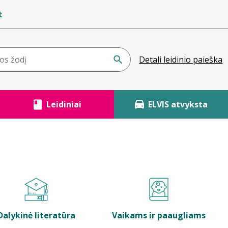
t
Detali leidinio paieška
Leidiniai
ELVIS atvyksta
Dalykinė literatūra
Vaikams ir paaugliams