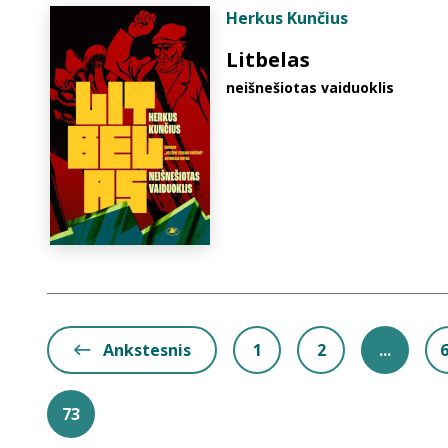
Herkus Kunčius
Litbelas
neišnešiotas vaiduoklis
Ankstesnis
1
2
...
73