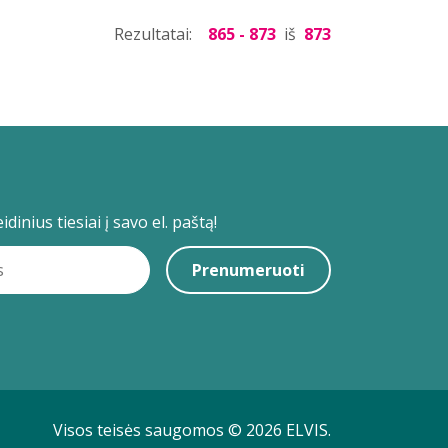
Rezultatai:
865 - 873
iš
873
dinius tiesiai į savo el. paštą!
Prenumeruoti
Visos teisės saugomos © 2026 ELVIS.