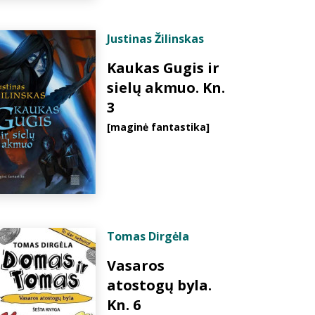
Justinas Žilinskas
Kaukas Gugis ir
sielų akmuo. Kn.
3
[maginė fantastika]
Tomas Dirgėla
Vasaros
atostogų byla.
Kn. 6