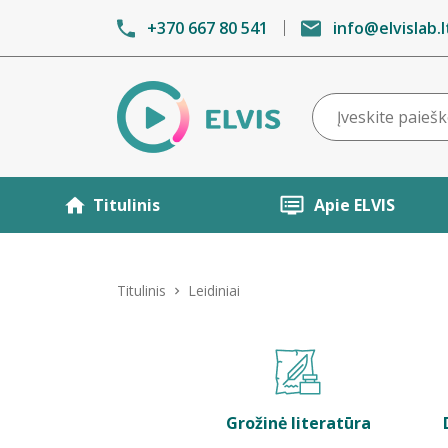
+370 667 80 541
info@elvislab.l
Titulinis
Apie ELVIS
Titulinis
Leidiniai
Grožinė literatūra