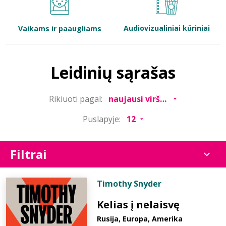
Bibliotekoms
Audiovizualiniai kūriniai
Vaikams ir paaugliams
D.U.K.
Leidinių sąrašas
+370 667 80 541
Rikiuoti pagal:
info@elvislab.lt
Puslapyje:
Filtrai
Timothy Snyder
Kelias į nelaisvę
Rusija, Europa, Amerika