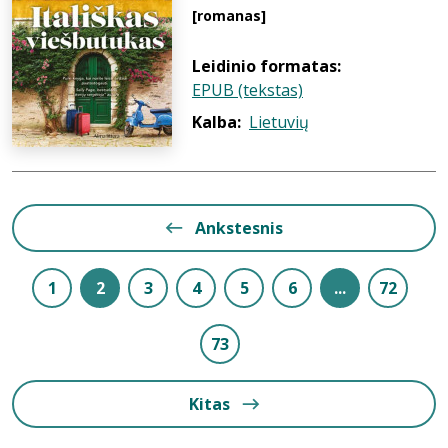
[romanas]
Leidinio formatas:
EPUB (tekstas)
Kalba:
Lietuvių
Ankstesnis
1
2
3
4
5
6
...
72
73
Kitas