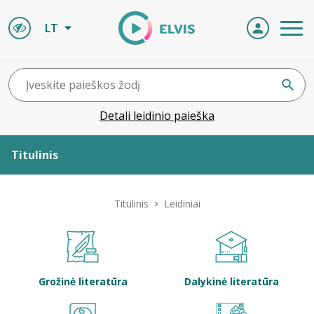
LT
Detali leidinio paieška
Titulinis
Apie ELVIS
Titulinis
Leidiniai
Leidiniai
ELVIS atvyksta
Grožinė literatūra
Dalykinė literatūra
Naujienos