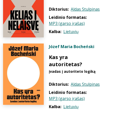
Diktorius:
Aldas Stulpinas
Leidinio formatas:
MP3 (garso įrašas)
Kalba:
Lietuvių
Józef Maria Bocheński
Kas yra
autoritetas?
įvadas į autoriteto logiką
Diktorius:
Aldas Stulpinas
Leidinio formatas:
MP3 (garso įrašas)
Kalba:
Lietuvių