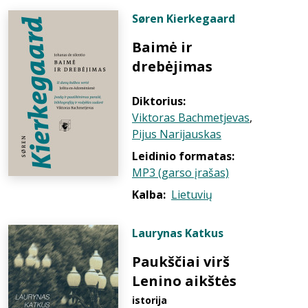
Søren Kierkegaard
Baimė ir
drebėjimas
Diktorius:
Viktoras Bachmetjevas
,
Pijus Narijauskas
Leidinio formatas:
MP3 (garso įrašas)
Kalba:
Lietuvių
Laurynas Katkus
Paukščiai virš
Lenino aikštės
istorija