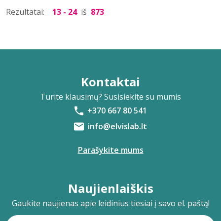
Rezultatai:
13 - 24
iš
873
Kontaktai
Turite klausimų? Susisiekite su mumis
+370 667 80 541
info@elvislab.lt
Parašykite mums
Naujienlaiškis
Gaukite naujienas apie leidinius tiesiai į savo el. paštą!