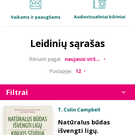
Bibliotekoms
Audiovizualiniai kūriniai
Vaikams ir paaugliams
D.U.K.
Leidinių sąrašas
+370 667 80 541
Rikiuoti pagal:
info@elvislab.lt
Puslapyje:
Filtrai
T. Colin Campbell
Natūralus būdas
išvengti ligų.