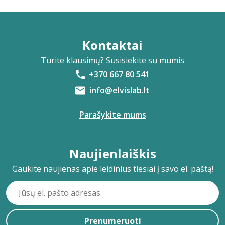
Kontaktai
Turite klausimų? Susisiekite su mumis
+370 667 80 541
info@elvislab.lt
Parašykite mums
Naujienlaiškis
Gaukite naujienas apie leidinius tiesiai į savo el. paštą!
Prenumeruoti