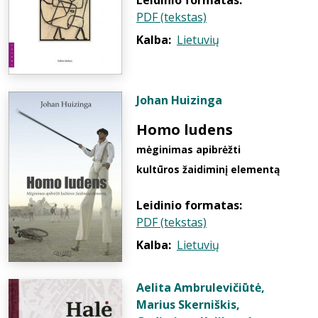
Leidinio formatas:
PDF (tekstas)
Kalba:
Lietuvių
Johan Huizinga
Homo ludens
mėginimas apibrėžti
kultūros žaidiminį elementą
Leidinio formatas:
PDF (tekstas)
Kalba:
Lietuvių
Aelita Ambrulevičiūtė
,
Marius Skerniškis
,