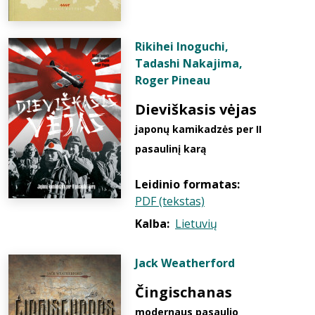
Rikihei Inoguchi
,
Tadashi Nakajima
,
Roger Pineau
Dieviškasis vėjas
japonų kamikadzės per II
pasaulinį karą
Leidinio formatas:
PDF (tekstas)
Kalba:
Lietuvių
Jack Weatherford
Čingischanas
modernaus pasaulio