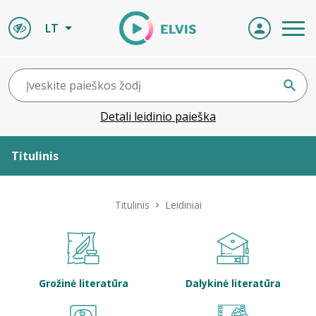
LT
Detali leidinio paieška
Titulinis
Apie ELVIS
Titulinis
Leidiniai
Leidiniai
ELVIS atvyksta
Grožinė literatūra
Dalykinė literatūra
Naujienos