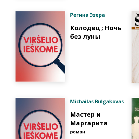
Регина Эзера
Колодец ; Ночь
без луны
Michailas Bulgakovas
Мастер и
Маргарита
роман