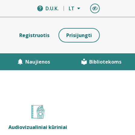
D.U.K.
LT
Registruotis
Prisijungti
Naujienos
Bibliotekoms
Audiovizualiniai kūriniai