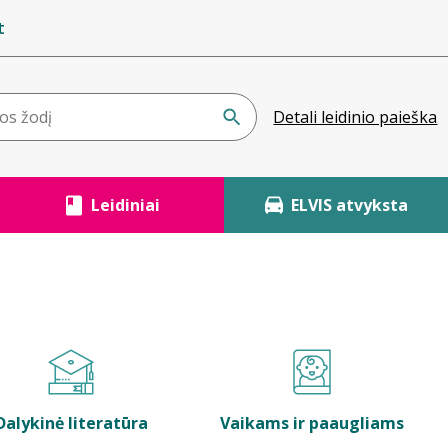
t
Detali leidinio paieška
Leidiniai
ELVIS atvyksta
Dalykinė literatūra
Vaikams ir paaugliams