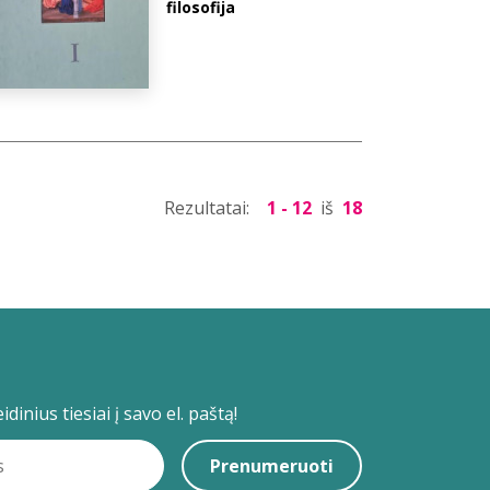
filosofija
Rezultatai:
1 - 12
iš
18
dinius tiesiai į savo el. paštą!
Prenumeruoti