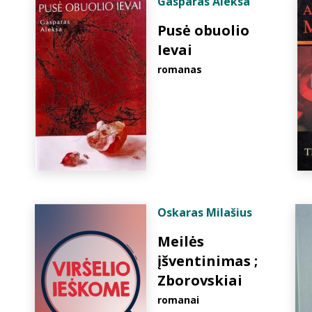
Gasparas Aleksa
Pusė obuolio
Ievai
romanas
Oskaras Milašius
Meilės
įšventinimas ;
Zborovskiai
romanai