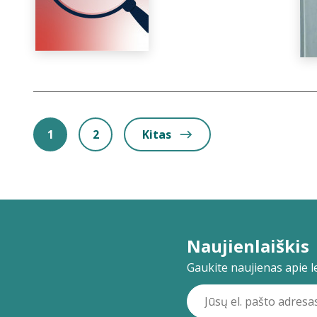
1
2
Kitas
Naujienlaiškis
Gaukite naujienas apie lei