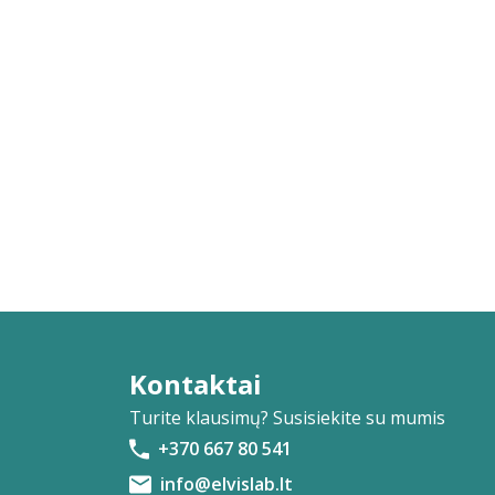
Kontaktai
Turite klausimų? Susisiekite su mumis
+370 667 80 541
info@elvislab.lt