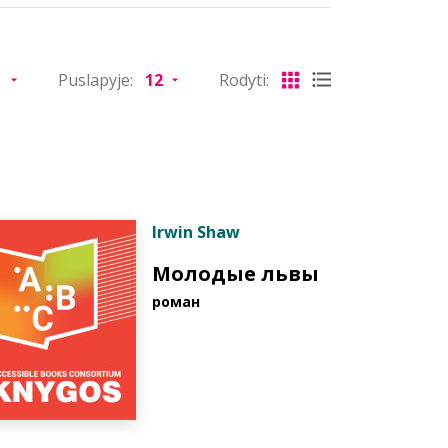
Puslapyje:
Rodyti:
Irwin Shaw
Молодые львы
роман