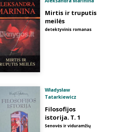
Aleksandra Marinina
Mirtis ir truputis
meilės
detektyvinis romanas
Władysław
Tatarkiewicz
Filosofijos
istorija. T. 1
Senovės ir viduramžių