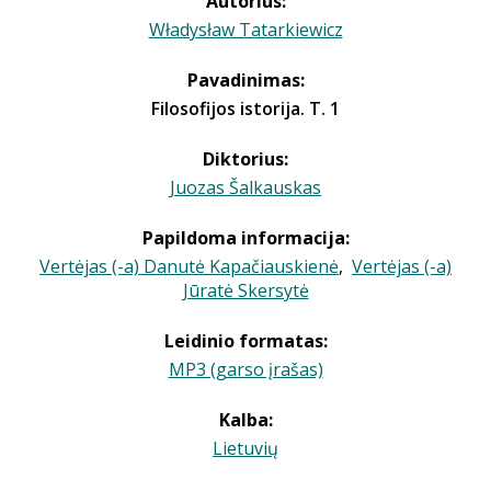
Autorius:
Władysław Tatarkiewicz
Pavadinimas:
Filosofijos istorija. T. 1
Diktorius:
Juozas Šalkauskas
Papildoma informacija:
Vertėjas (-a) Danutė Kapačiauskienė
,
Vertėjas (-a)
Jūratė Skersytė
Leidinio formatas:
MP3 (garso įrašas)
Kalba:
Lietuvių