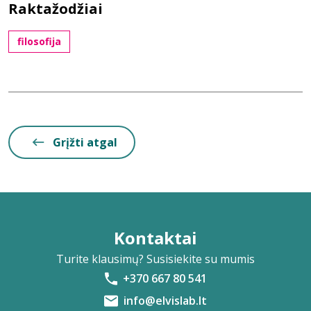
Raktažodžiai
filosofija
Grįžti atgal
Kontaktai
Turite klausimų? Susisiekite su mumis
+370 667 80 541
info@elvislab.lt