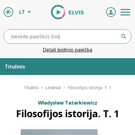
LT
Detali leidinio paieška
Titulinis
Apie ELVIS
Titulinis
Leidiniai
Filosofijos istorija. T. 1
Leidiniai
Władysław Tatarkiewicz
Filosofijos istorija. T. 1
ELVIS atvyksta
Naujienos