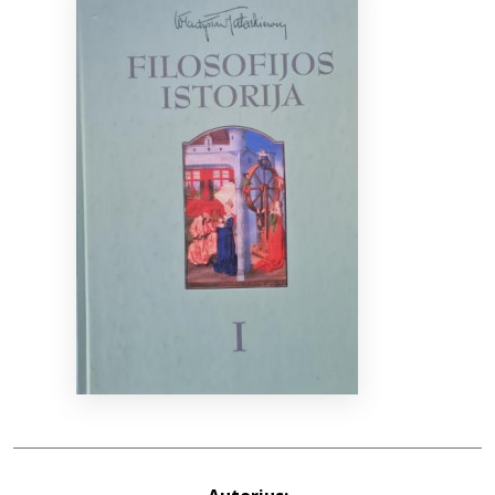
Bibliotekoms
D.U.K.
+370 667 80 541
info@elvislab.lt