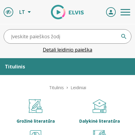
LT
Detali leidinio paieška
Titulinis
Apie ELVIS
Titulinis
Leidiniai
Leidiniai
ELVIS atvyksta
Grožinė literatūra
Dalykinė literatūra
Naujienos