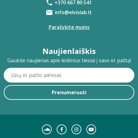
+370 667 80 541
info@elvislab.lt
Parašykite mums
Naujienlaiškis
Gaukite naujienas apie leidinius tiesiai į savo el. paštą!
Prenumeruoti