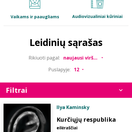
Bibliotekoms
Audiovizualiniai kūriniai
Vaikams ir paaugliams
D.U.K.
Leidinių sąrašas
+370 667 80 541
Rikiuoti pagal:
info@elvislab.lt
Puslapyje:
Filtrai
Ilya Kaminsky
Kurčiųjų respublika
eilėraščiai