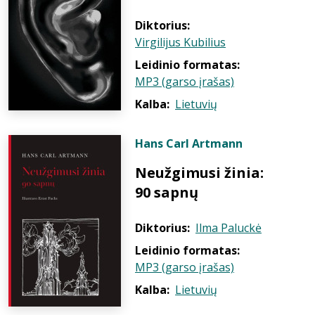
Diktorius:
Virgilijus Kubilius
Leidinio formatas:
MP3 (garso įrašas)
Kalba:
Lietuvių
Hans Carl Artmann
Neužgimusi žinia:
90 sapnų
Diktorius:
Ilma Paluckė
Leidinio formatas:
MP3 (garso įrašas)
Kalba:
Lietuvių