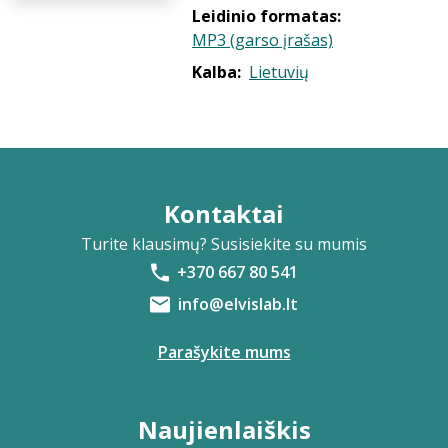
Leidinio formatas:
MP3 (garso įrašas)
Kalba:
Lietuvių
Kontaktai
Turite klausimų? Susisiekite su mumis
+370 667 80 541
info@elvislab.lt
Parašykite mums
Naujienlaiškis