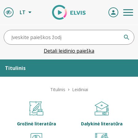
LT
Detali leidinio paieška
Titulinis
Apie ELVIS
Titulinis
Leidiniai
Leidiniai
ELVIS atvyksta
Grožinė literatūra
Dalykinė literatūra
Naujienos