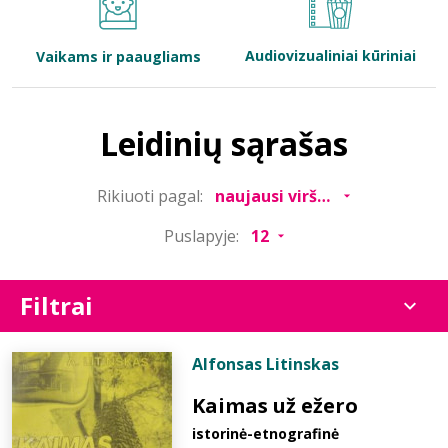
Bibliotekoms
Audiovizualiniai kūriniai
Vaikams ir paaugliams
D.U.K.
Leidinių sąrašas
+370 667 80 541
Rikiuoti pagal:
info@elvislab.lt
Puslapyje:
Filtrai
Alfonsas Litinskas
Kaimas už ežero
istorinė-etnografinė