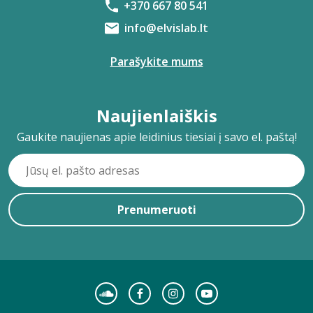
+370 667 80 541
info@elvislab.lt
Parašykite mums
Naujienlaiškis
Gaukite naujienas apie leidinius tiesiai į savo el. paštą!
Prenumeruoti