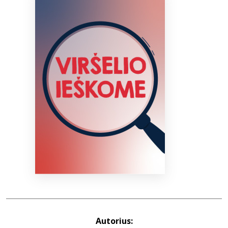
Bibliotekoms
D.U.K.
+370 667 80 541
info@elvislab.lt
Autorius: