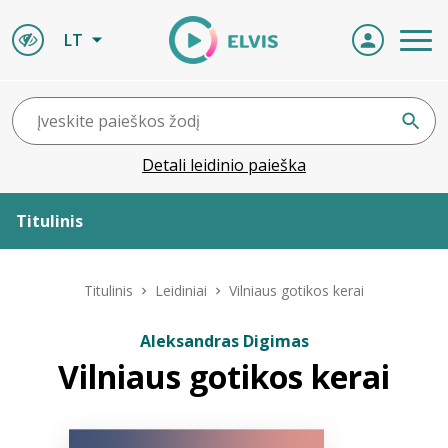
LT
Detali leidinio paieška
Titulinis
Apie ELVIS
Titulinis
Leidiniai
Vilniaus gotikos kerai
Leidiniai
Aleksandras Digimas
Vilniaus gotikos kerai
ELVIS atvyksta
Naujienos