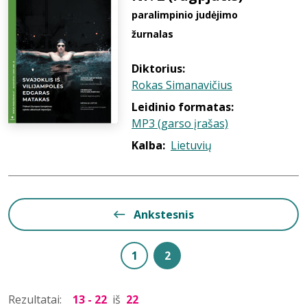
paralimpinio judėjimo
žurnalas
Diktorius:
Rokas Simanavičius
Leidinio formatas:
MP3 (garso įrašas)
Kalba:
Lietuvių
Ankstesnis
1
2
Rezultatai:
13 - 22
iš
22