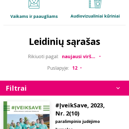
Bibliotekoms
Audiovizualiniai kūriniai
Vaikams ir paaugliams
D.U.K.
Leidinių sąrašas
+370 667 80 541
Rikiuoti pagal:
info@elvislab.lt
Puslapyje:
Filtrai
#ĮveikSave, 2023,
Nr. 2(10)
paralimpinio judėjimo