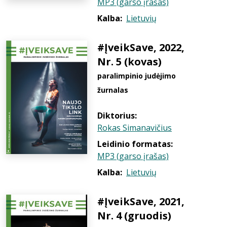
MP3 (garso įrašas)
Kalba:
Lietuvių
#ĮveikSave, 2022,
Nr. 5 (kovas)
paralimpinio judėjimo
žurnalas
Diktorius:
Rokas Simanavičius
Leidinio formatas:
MP3 (garso įrašas)
Kalba:
Lietuvių
#ĮveikSave, 2021,
Nr. 4 (gruodis)