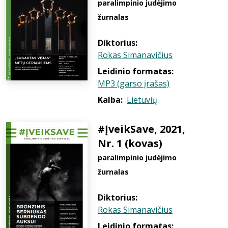
paralimpinio judėjimo
žurnalas
Diktorius:
Rokas Simanavičius
Leidinio formatas:
MP3 (garso įrašas)
Kalba:
Lietuvių
#ĮveikSave, 2021,
Nr. 1 (kovas)
paralimpinio judėjimo
žurnalas
Diktorius:
Rokas Simanavičius
Leidinio formatas: