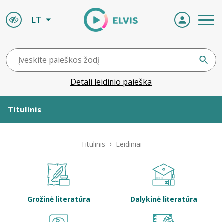
LT
Detali leidinio paieška
Titulinis
Apie ELVIS
Titulinis
Leidiniai
Leidiniai
ELVIS atvyksta
Grožinė literatūra
Dalykinė literatūra
Naujienos