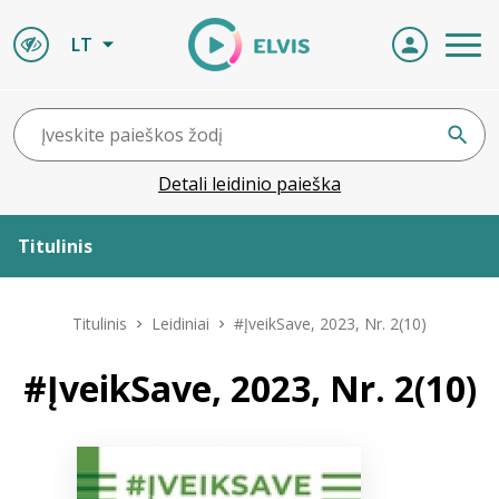
LT
Detali leidinio paieška
Titulinis
Apie ELVIS
Titulinis
Leidiniai
#ĮveikSave, 2023, Nr. 2(10)
Leidiniai
#ĮveikSave, 2023, Nr. 2(10)
ELVIS atvyksta
Naujienos