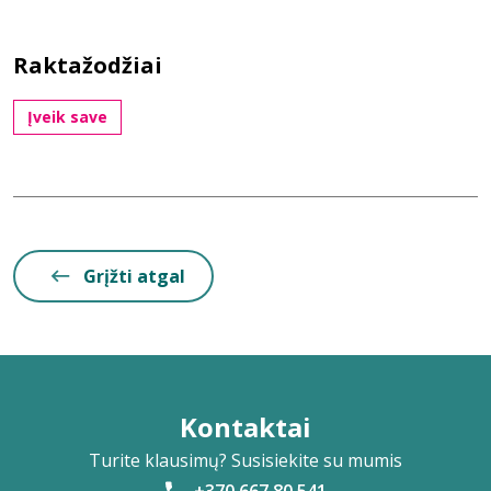
Raktažodžiai
Įveik save
Grįžti atgal
Kontaktai
Turite klausimų? Susisiekite su mumis