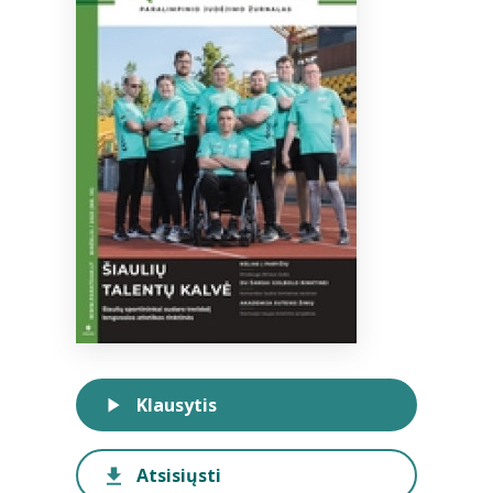
Bibliotekoms
D.U.K.
+370 667 80 541
info@elvislab.lt
Klausytis
Atsisiųsti