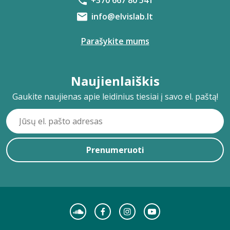
+370 667 80 541
info@elvislab.lt
Parašykite mums
Naujienlaiškis
Gaukite naujienas apie leidinius tiesiai į savo el. paštą!
Prenumeruoti