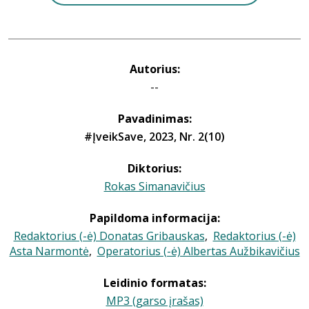
Autorius:
--
Pavadinimas:
#ĮveikSave, 2023, Nr. 2(10)
Diktorius:
Rokas Simanavičius
Papildoma informacija:
Redaktorius (-ė) Donatas Gribauskas
,
Redaktorius (-ė)
Asta Narmontė
,
Operatorius (-ė) Albertas Aužbikavičius
Leidinio formatas:
MP3 (garso įrašas)