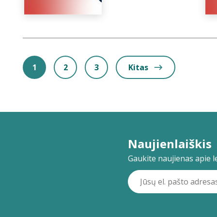
1
2
3
Kitas
Naujienlaiškis
Gaukite naujienas apie lei