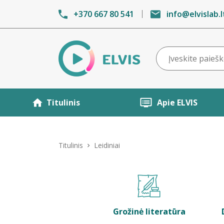
+370 667 80 541
info@elvislab.l
Titulinis
Apie ELVIS
Titulinis
Leidiniai
Grožinė literatūra