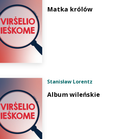
Matka królów
Stanisław Lorentz
Album wileńskie