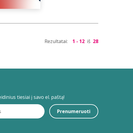
Rezultatai:
1 - 12
iš
28
dinius tiesiai į savo el. paštą!
Prenumeruoti