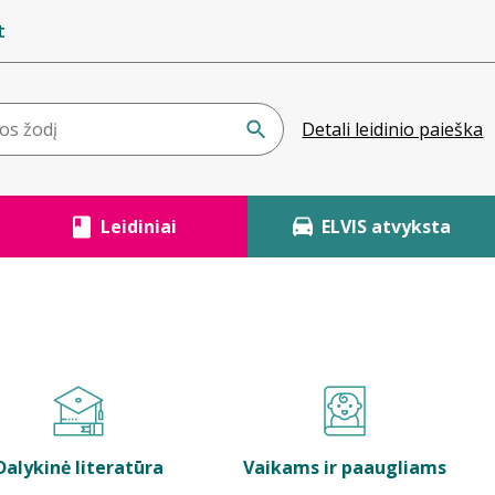
t
Detali leidinio paieška
Leidiniai
ELVIS atvyksta
Dalykinė literatūra
Vaikams ir paaugliams