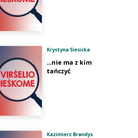
Krystyna Siesicka
...nie ma z kim
tańczyć
Kazimierz Brandys