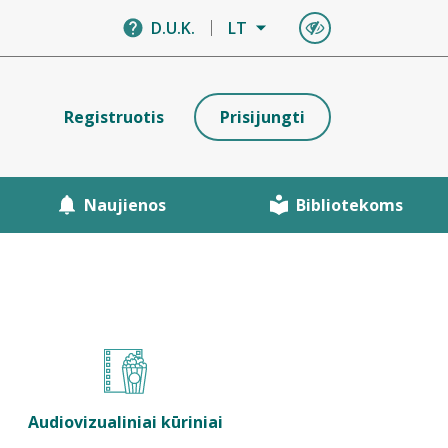
D.U.K.
LT
Registruotis
Prisijungti
Naujienos
Bibliotekoms
Audiovizualiniai kūriniai