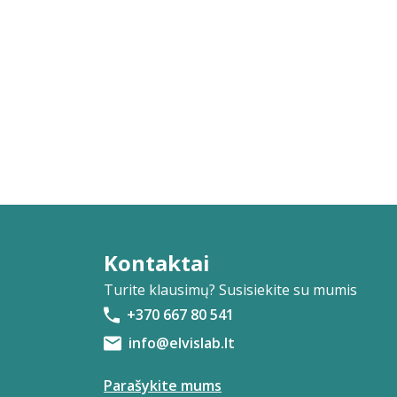
Kontaktai
Turite klausimų? Susisiekite su mumis
+370 667 80 541
info@elvislab.lt
Parašykite mums