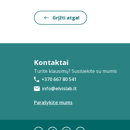
Grįžti atgal
Kontaktai
Turite klausimų? Susisiekite su mumis
+370 667 80 541
info@elvislab.lt
Parašykite mums