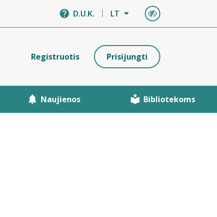
D.U.K.
LT
Registruotis
Prisijungti
Naujienos
Bibliotekoms