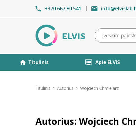
+370 667 80 541
info@elvislab.l
Titulinis
Apie ELVIS
Titulinis
Autorius
Wojciech Chmielarz
Autorius: Wojciech Ch