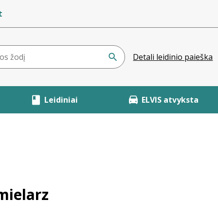
t
Detali leidinio paieška
Leidiniai
ELVIS atvyksta
mielarz