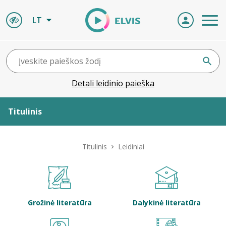
LT
Detali leidinio paieška
Titulinis
Apie ELVIS
Titulinis
Leidiniai
Leidiniai
ELVIS atvyksta
Grožinė literatūra
Dalykinė literatūra
Naujienos