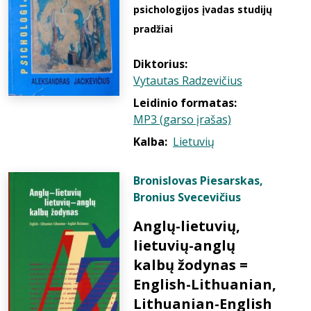
psichologijos įvadas studijų
pradžiai
Diktorius:
Vytautas Radzevičius
Leidinio formatas:
MP3 (garso įrašas)
Kalba:
Lietuvių
Bronislovas Piesarskas
,
Bronius Svecevičius
Anglų-lietuvių,
lietuvių-anglų
kalbų žodynas =
English-Lithuanian,
Lithuanian-English