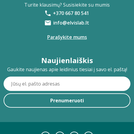
Turite klausimų? Susisiekite su mumis
+370 667 80 541
info@elvislab.lt
Parašykite mums
Naujienlaiškis
Gaukite naujienas apie leidinius tiesiai į savo el. paštą!
Prenumeruoti