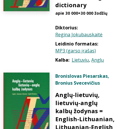
dictionary
apie 30 000+30 000 žodžių
Diktorius:
Regina Jokubauskaitė
Leidinio formatas:
MP3 (garso įrašas)
Kalba:
Lietuvių
,
Anglų
Bronislovas Piesarskas
,
Bronius Svecevičius
Anglų-lietuvių,
lietuvių-anglų
kalbų žodynas =
English-Lithuanian,
Lithuanian-English