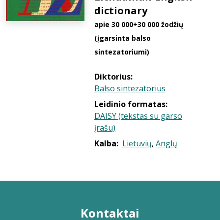
dictionary
apie 30 000+30 000 žodžių
(įgarsinta balso
sintezatoriumi)
Diktorius:
Balso sintezatorius
Leidinio formatas:
DAISY (tekstas su garso
įrašu)
Kalba:
Lietuvių
,
Anglų
Kontaktai