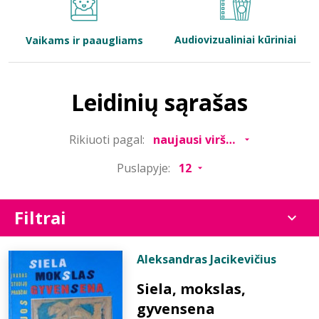
Bibliotekoms
Audiovizualiniai kūriniai
Vaikams ir paaugliams
D.U.K.
Leidinių sąrašas
+370 667 80 541
Rikiuoti pagal:
info@elvislab.lt
Puslapyje:
Filtrai
Aleksandras Jacikevičius
Siela, mokslas,
gyvensena