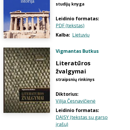
studijų knyga
Leidinio formatas:
PDF (tekstas)
Kalba:
Lietuvių
Vigmantas Butkus
Literatūros
žvalgymai
straipsnių rinkinys
Diktorius:
Vilija Česnavičienė
Leidinio formatas:
DAISY (tekstas su garso
įrašu)