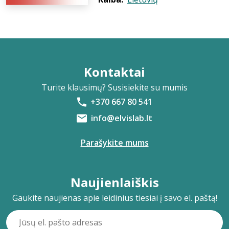
Kontaktai
Turite klausimų? Susisiekite su mumis
+370 667 80 541
info@elvislab.lt
Parašykite mums
Naujienlaiškis
Gaukite naujienas apie leidinius tiesiai į savo el. paštą!