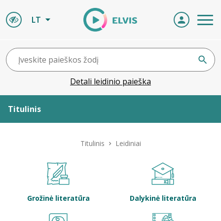
LT
Detali leidinio paieška
Titulinis
Apie ELVIS
Titulinis
Leidiniai
Leidiniai
ELVIS atvyksta
Grožinė literatūra
Dalykinė literatūra
Naujienos