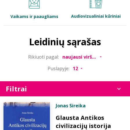
Bibliotekoms
Audiovizualiniai kūriniai
Vaikams ir paaugliams
D.U.K.
Leidinių sąrašas
+370 667 80 541
Rikiuoti pagal:
info@elvislab.lt
Puslapyje:
Filtrai
Jonas Sireika
Glausta Antikos
civilizacijų istorija