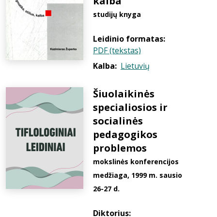
kalba
studijų knyga
Leidinio formatas:
PDF (tekstas)
Kalba:
Lietuvių
Šiuolaikinės
specialiosios ir
socialinės
pedagogikos
problemos
mokslinės konferencijos
medžiaga, 1999 m. sausio
26-27 d.
Diktorius: