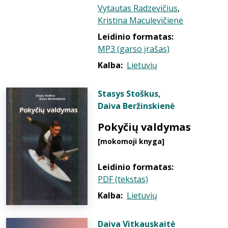
Vytautas Radzevičius
,
Kristina Maculevičienė
Leidinio formatas:
MP3 (garso įrašas)
Kalba:
Lietuvių
Stasys Stoškus
,
Daiva Beržinskienė
Pokyčių valdymas
[mokomoji knyga]
Leidinio formatas:
PDF (tekstas)
Kalba:
Lietuvių
Daiva Vitkauskaitė