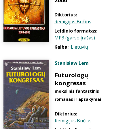
2006
Diktorius:
Remigijus Bučius
Leidinio formatas:
MP3 (garso įrašas)
Kalba:
Lietuvių
Stanisław Lem
Futurologų
kongresas
mokslinis fantastinis
romanas ir apsakymai
Diktorius:
Remigijus Bučius