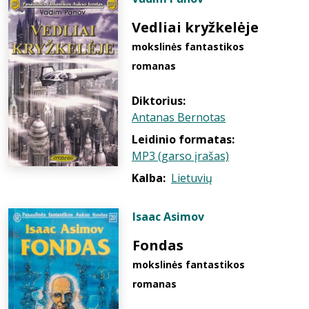
Vedliai kryžkelėje
mokslinės fantastikos
romanas
Diktorius:
Antanas Bernotas
Leidinio formatas:
MP3 (garso įrašas)
Kalba:
Lietuvių
Isaac Asimov
Fondas
mokslinės fantastikos
romanas