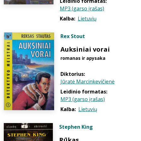
Leidinio formatas:
MP3 (garso įrašas)
Kalba:
Lietuvių
Rex Stout
Auksiniai vorai
romanas ir apysaka
Diktorius:
Jūratė Marcinkevičienė
Leidinio formatas:
MP3 (garso įrašas)
Kalba:
Lietuvių
Stephen King
Rūkas