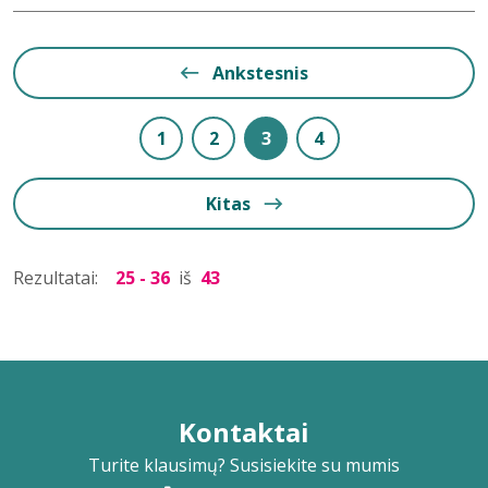
Ankstesnis
1
2
3
4
Kitas
Rezultatai:
25 - 36
iš
43
Kontaktai
Turite klausimų? Susisiekite su mumis