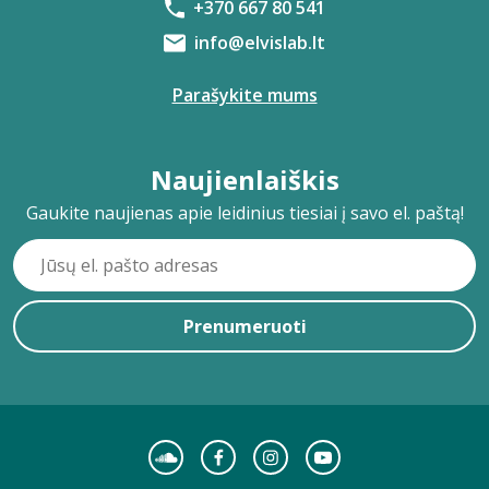
+370 667 80 541
info@elvislab.lt
Parašykite mums
Naujienlaiškis
Gaukite naujienas apie leidinius tiesiai į savo el. paštą!
Prenumeruoti