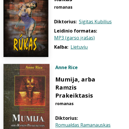
romanas
Diktorius:
Sigitas Kubilius
Leidinio formatas:
MP3 (garso įrašas)
Kalba:
Lietuvių
Anne Rice
Mumija, arba
Ramzis
Prakeiktasis
romanas
Diktorius:
Romualdas Ramanauskas