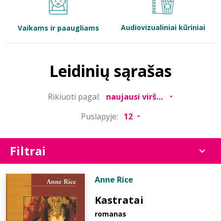
Bibliotekoms
Audiovizualiniai kūriniai
Vaikams ir paaugliams
D.U.K.
Leidinių sąrašas
+370 667 80 541
Rikiuoti pagal:
info@elvislab.lt
Puslapyje:
Filtrai
Anne Rice
Kastratai
romanas