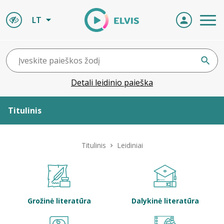
LT
Detali leidinio paieška
Titulinis
Apie ELVIS
Titulinis
Leidiniai
Leidiniai
ELVIS atvyksta
Grožinė literatūra
Dalykinė literatūra
Naujienos