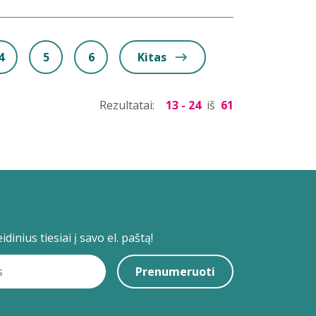
4
5
6
Kitas
Rezultatai:
13 - 24
iš
61
dinius tiesiai į savo el. paštą!
Prenumeruoti