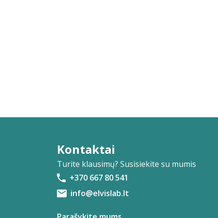
Kontaktai
Turite klausimų? Susisiekite su mumis
+370 667 80 541
info@elvislab.lt
Parašykite mums