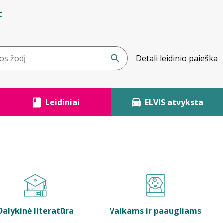
t
Detali leidinio paieška
Leidiniai
ELVIS atvyksta
Dalykinė literatūra
Vaikams ir paaugliams