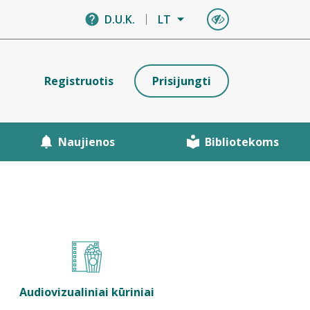
D.U.K.
LT
Registruotis
Prisijungti
Naujienos
Bibliotekoms
Audiovizualiniai kūriniai