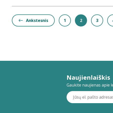
Ankstesnis
1
2
3
Naujienlaiškis
Gaukite naujienas apie lei