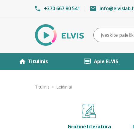
+370 667 80 541
info@elvislab.l
Titulinis
Apie ELVIS
Titulinis
Leidiniai
Grožinė literatūra