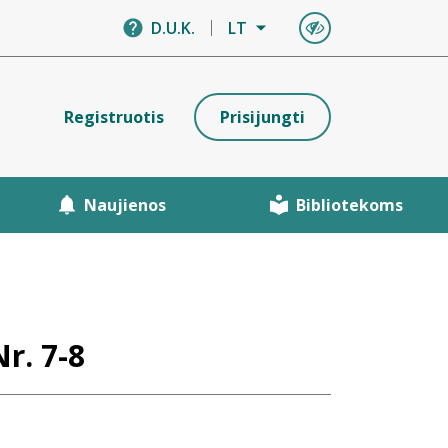
D.U.K.
LT
Registruotis
Prisijungti
Naujienos
Bibliotekoms
Nr. 7-8