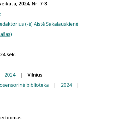
veikata, 2024, Nr. 7-8
ė
redaktorius (-ė) Aistė Sakalauskienė
rašas)
 24 sek.
|
2024
|
Vilnius
iosensorinė biblioteka
|
2024
|
vertinimas