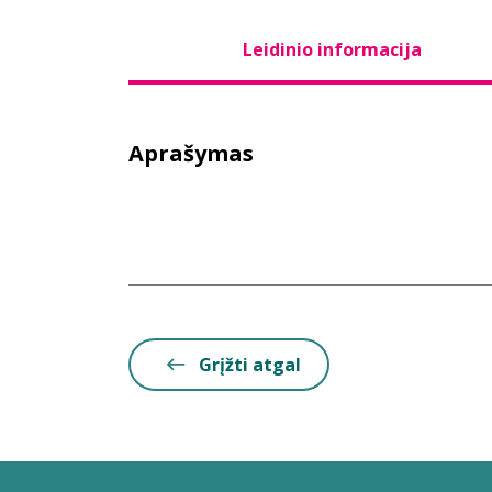
Leidinio informacija
Aprašymas
Grįžti atgal