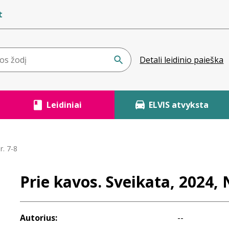
t
Detali leidinio paieška
Leidiniai
ELVIS atvyksta
r. 7-8
Prie kavos. Sveikata, 2024, 
Autorius:
--