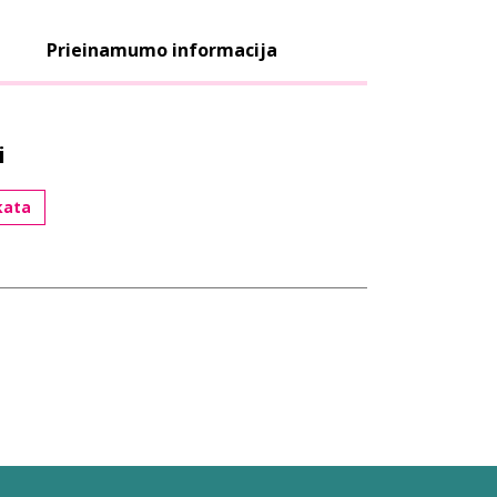
Prieinamumo informacija
i
kata