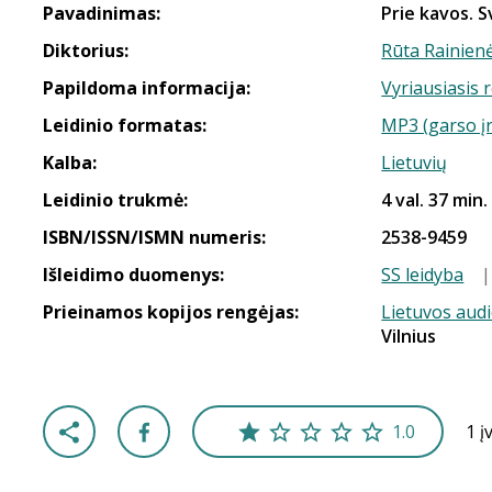
Pavadinimas:
Prie kavos. S
Diktorius:
Rūta Rainien
Papildoma informacija:
Vyriausiasis 
Leidinio formatas:
MP3 (garso į
Kalba:
Lietuvių
Leidinio trukmė:
4 val. 37 min.
ISBN/ISSN/ISMN numeris:
2538-9459
Išleidimo duomenys:
SS leidyba
Prieinamos kopijos rengėjas:
Lietuvos aud
Vilnius
1.0
1 į