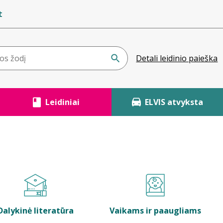
t
Detali leidinio paieška
Leidiniai
ELVIS atvyksta
Dalykinė literatūra
Vaikams ir paaugliams