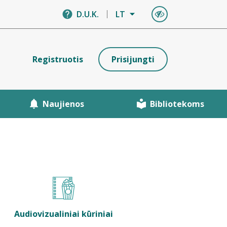
D.U.K.
LT
Registruotis
Prisijungti
Naujienos
Bibliotekoms
Audiovizualiniai kūriniai