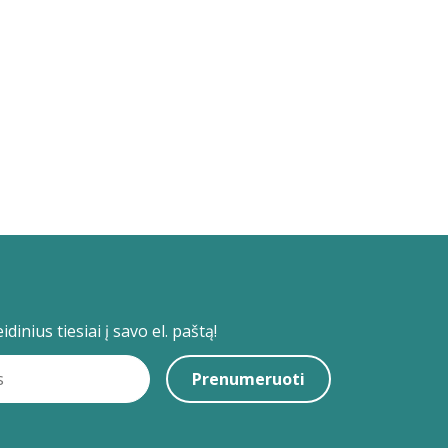
dinius tiesiai į savo el. paštą!
Prenumeruoti