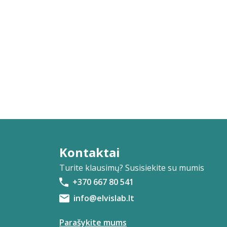
Kontaktai
Turite klausimų? Susisiekite su mumis
+370 667 80 541
info@elvislab.lt
Parašykite mums