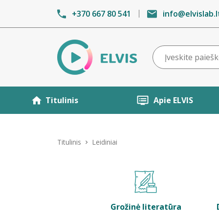
+370 667 80 541
info@elvislab.l
Titulinis
Apie ELVIS
Titulinis
Leidiniai
Grožinė literatūra