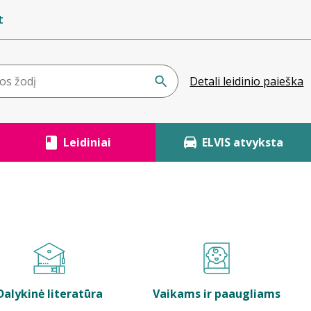
t
Detali leidinio paieška
Leidiniai
ELVIS atvyksta
Dalykinė literatūra
Vaikams ir paaugliams