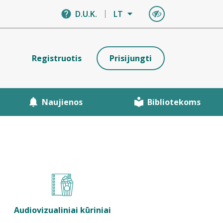
D.U.K.
LT
Registruotis
Prisijungti
Naujienos
Bibliotekoms
Audiovizualiniai kūriniai