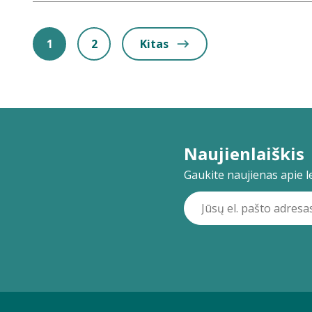
1
2
Kitas
Naujienlaiškis
Gaukite naujienas apie lei