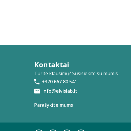
Kontaktai
Turite klausimų? Susisiekite su mumis
+370 667 80 541
info@elvislab.lt
Parašykite mums