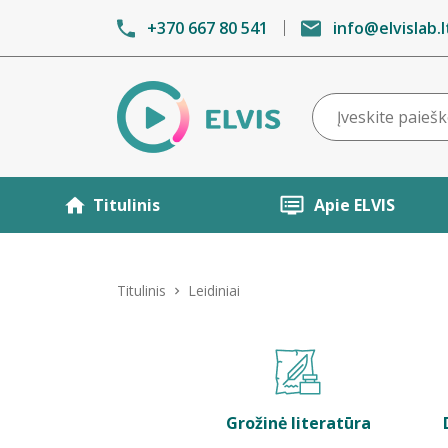
+370 667 80 541
info@elvislab.l
Titulinis
Apie ELVIS
Titulinis
Leidiniai
Grožinė literatūra