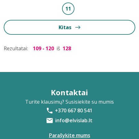
11
Kitas
Rezultatai:
109 - 120
iš
128
Kontaktai
Turite klausimų? Susisiekite su mumis
+370 667 80 541
info@elvislab.lt
Parašykite mums