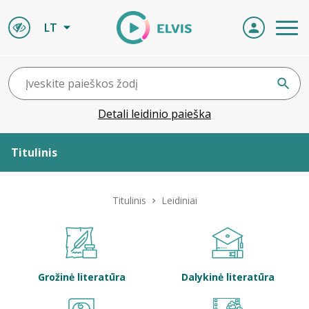
LT
Detali leidinio paieška
Titulinis
Apie ELVIS
Titulinis
Leidiniai
Leidiniai
ELVIS atvyksta
Grožinė literatūra
Dalykinė literatūra
Naujienos