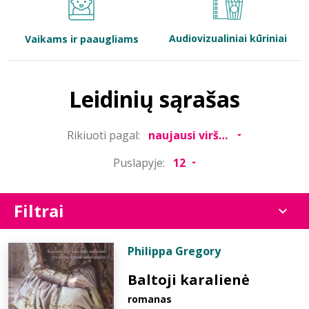
Bibliotekoms
Audiovizualiniai kūriniai
Vaikams ir paaugliams
D.U.K.
Leidinių sąrašas
+370 667 80 541
Rikiuoti pagal:
info@elvislab.lt
Puslapyje:
Filtrai
Philippa Gregory
Baltoji karalienė
romanas