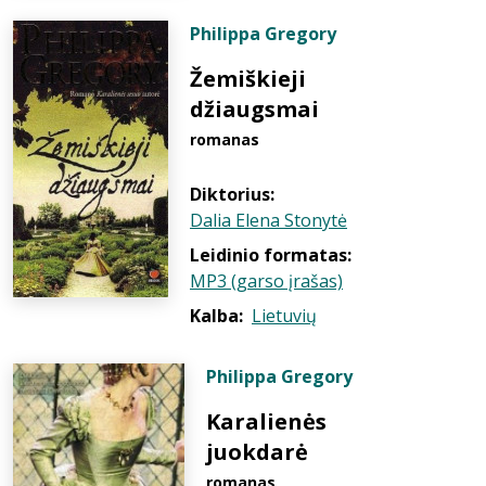
Philippa Gregory
Žemiškieji
džiaugsmai
romanas
Diktorius:
Dalia Elena Stonytė
Leidinio formatas:
MP3 (garso įrašas)
Kalba:
Lietuvių
Philippa Gregory
Karalienės
juokdarė
romanas