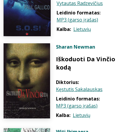
Vytautas Radzevičius
Leidinio formatas:
MP3 (garso įrašas)
Kalba:
Lietuvių
Sharan Newman
Iškoduoti Da Vinčio
kodą
Diktorius:
Kęstutis Sakalauskas
Leidinio formatas:
MP3 (garso įrašas)
Kalba:
Lietuvių
Witi Ihimaera