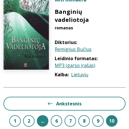
Banginių
vadeliotoja
romanas
Diktorius:
Remigijus Bučius
Leidinio formatas:
MP3 (garso įrašas)
Kalba:
Lietuvių
Ankstesnis
1
2
...
6
7
8
9
10