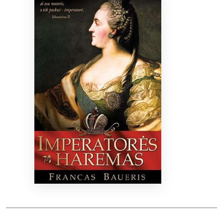
Bibliotekoms
D.U.K.
+370 667 80 541
info@elvislab.lt