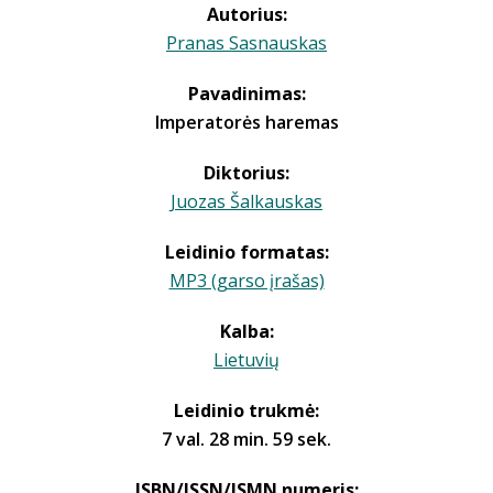
Autorius:
Pranas Sasnauskas
Pavadinimas:
Imperatorės haremas
Diktorius:
Juozas Šalkauskas
Leidinio formatas:
MP3 (garso įrašas)
Kalba:
Lietuvių
Leidinio trukmė:
7 val. 28 min. 59 sek.
ISBN/ISSN/ISMN numeris: