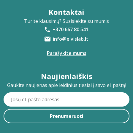
Kontaktai
Turite klausimų? Susisiekite su mumis
+370 667 80 541
info@elvislab.lt
Parašykite mums
Naujienlaiškis
Gaukite naujienas apie leidinius tiesiai į savo el. paštą!
Prenumeruoti