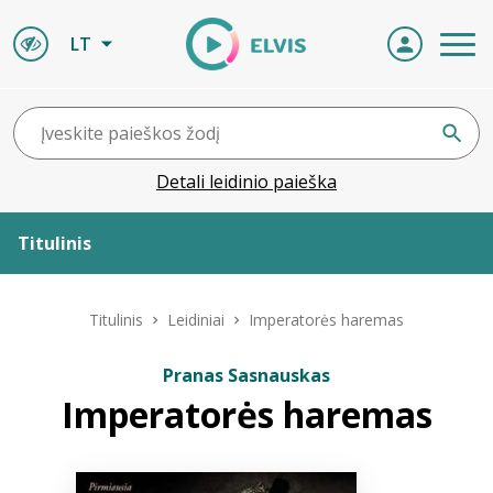
LT
Detali leidinio paieška
Titulinis
Apie ELVIS
Titulinis
Leidiniai
Imperatorės haremas
Leidiniai
Pranas Sasnauskas
Imperatorės haremas
ELVIS atvyksta
Naujienos