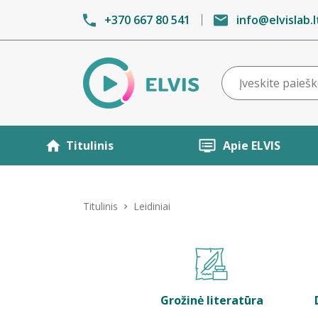
+370 667 80 541
info@elvislab.l
Titulinis
Apie ELVIS
Titulinis
Leidiniai
Grožinė literatūra