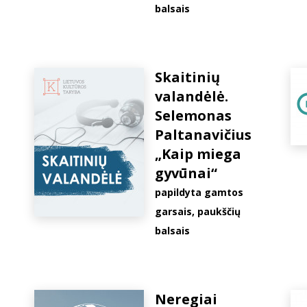
balsais
Skaitinių
valandėlė.
Selemonas
Paltanavičius
„Kaip miega
gyvūnai“
papildyta gamtos
garsais, paukščių
balsais
Neregiai