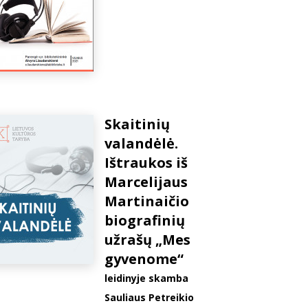
Skaitinių
valandėlė.
Ištraukos iš
Marcelijaus
Martinaičio
biografinių
užrašų „Mes
gyvenome“
leidinyje skamba
Sauliaus Petreikio