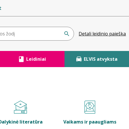
t
Detali leidinio paieška
Leidiniai
ELVIS atvyksta
Dalykinė literatūra
Vaikams ir paaugliams