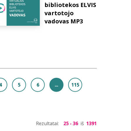
bibliotekos ELVIS
vartotojo
vadovas MP3
4
5
6
...
115
Rezultatai:
25 - 36
iš
1391