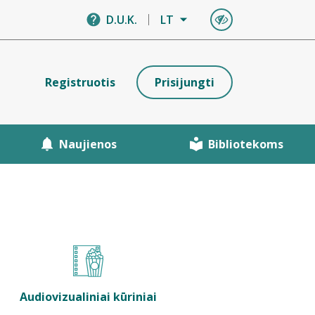
D.U.K.
LT
Registruotis
Prisijungti
Naujienos
Bibliotekoms
Audiovizualiniai kūriniai