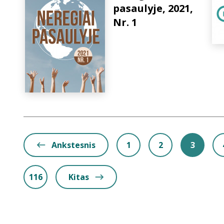
pasaulyje, 2021,
Nr. 1
Ankstesnis
1
2
3
116
Kitas