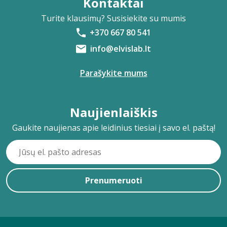
Kontaktai
Turite klausimų? Susisiekite su mumis
+370 667 80 541
info@elvislab.lt
Parašykite mums
Naujienlaiškis
Gaukite naujienas apie leidinius tiesiai į savo el. paštą!
Prenumeruoti