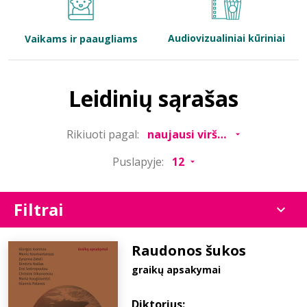
Bibliotekoms
Audiovizualiniai kūriniai
Vaikams ir paaugliams
D.U.K.
Leidinių sąrašas
+370 667 80 541
Rikiuoti pagal:
info@elvislab.lt
Puslapyje:
Filtrai
Raudonos šukos
graikų apsakymai
Diktorius: