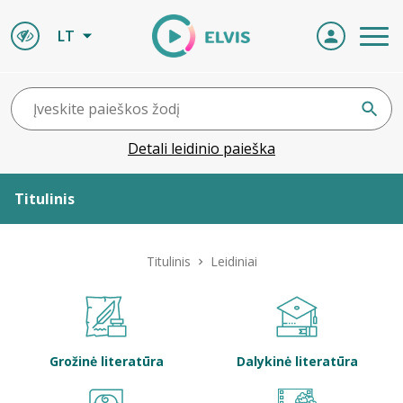
LT
Detali leidinio paieška
Titulinis
Apie ELVIS
Titulinis
Leidiniai
Leidiniai
ELVIS atvyksta
Grožinė literatūra
Dalykinė literatūra
Naujienos