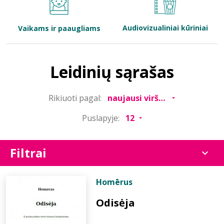
Bibliotekoms
Audiovizualiniai kūriniai
Vaikams ir paaugliams
D.U.K.
Leidinių sąrašas
+370 667 80 541
Rikiuoti pagal:
info@elvislab.lt
Puslapyje:
Filtrai
Homērus
Odisėja