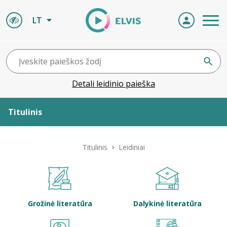
LT
Detali leidinio paieška
Titulinis
Apie ELVIS
Titulinis
Leidiniai
Leidiniai
ELVIS atvyksta
Grožinė literatūra
Dalykinė literatūra
Naujienos