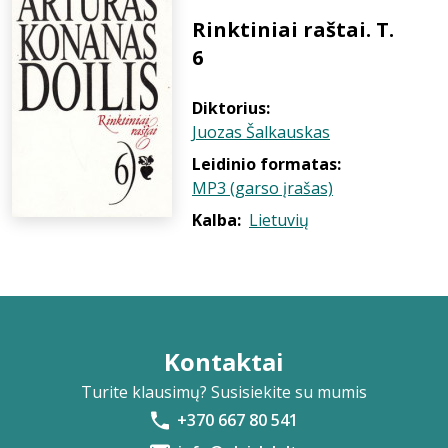
Rinktiniai raštai. T.
6
Diktorius:
Juozas Šalkauskas
Leidinio formatas:
MP3 (garso įrašas)
Kalba:
Lietuvių
Kontaktai
Turite klausimų? Susisiekite su mumis
+370 667 80 541