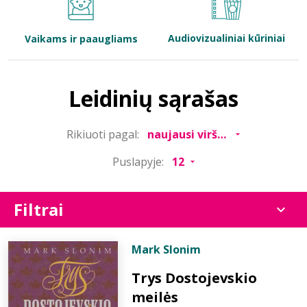
Bibliotekoms
Audiovizualiniai kūriniai
Vaikams ir paaugliams
D.U.K.
Leidinių sąrašas
+370 667 80 541
Rikiuoti pagal:
info@elvislab.lt
Puslapyje:
Filtrai
Mark Slonim
Trys Dostojevskio
meilės