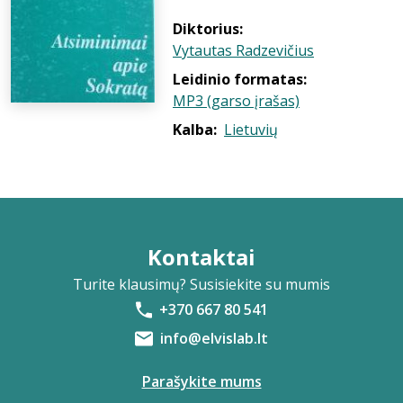
Diktorius:
Vytautas Radzevičius
Leidinio formatas:
MP3 (garso įrašas)
Kalba:
Lietuvių
Kontaktai
Turite klausimų? Susisiekite su mumis
+370 667 80 541
info@elvislab.lt
Parašykite mums