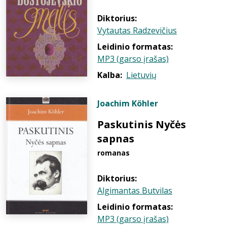
Diktorius:
Vytautas Radzevičius
Leidinio formatas:
MP3 (garso įrašas)
Kalba:
Lietuvių
Joachim Köhler
Paskutinis Nyčės
sapnas
romanas
Diktorius:
Algimantas Butvilas
Leidinio formatas:
MP3 (garso įrašas)