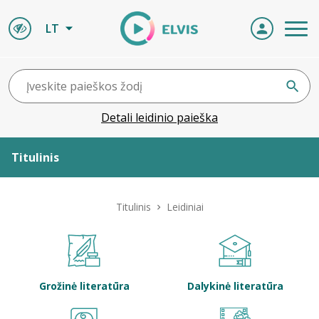
LT
Detali leidinio paieška
Titulinis
Apie ELVIS
Titulinis
Leidiniai
Leidiniai
ELVIS atvyksta
Grožinė literatūra
Dalykinė literatūra
Naujienos