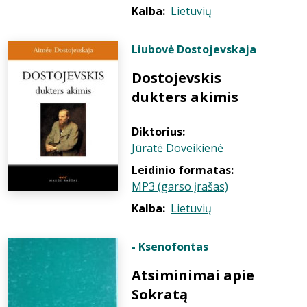
Kalba:
Lietuvių
Liubovė Dostojevskaja
Dostojevskis
dukters akimis
Diktorius:
Jūratė Doveikienė
Leidinio formatas:
MP3 (garso įrašas)
Kalba:
Lietuvių
- Ksenofontas
Atsiminimai apie
Sokratą