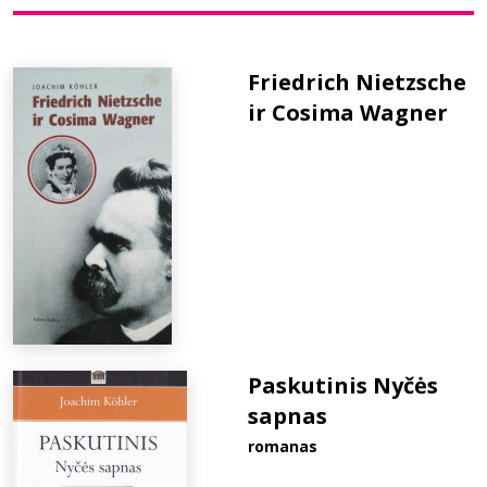
Bibliotekoms
Friedrich Nietzsche
ir Cosima Wagner
D.U.K.
+370 667 80 541
info@elvislab.lt
Paskutinis Nyčės
sapnas
romanas