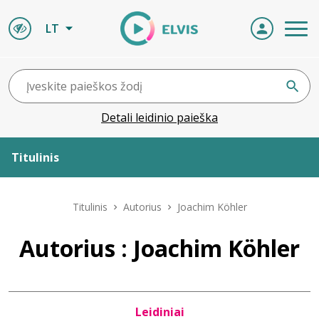
LT
Detali leidinio paieška
Titulinis
Apie ELVIS
Titulinis
Autorius
Joachim Köhler
Leidiniai
Autorius : Joachim Köhler
ELVIS atvyksta
Leidiniai
Naujienos