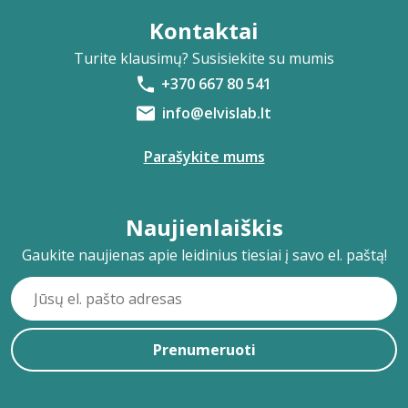
Kontaktai
Turite klausimų? Susisiekite su mumis
+370 667 80 541
info@elvislab.lt
Parašykite mums
Naujienlaiškis
Gaukite naujienas apie leidinius tiesiai į savo el. paštą!
Prenumeruoti