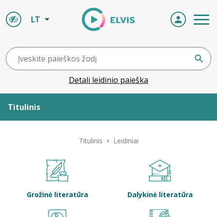
LT
Detali leidinio paieška
Titulinis
Apie ELVIS
Titulinis
Leidiniai
Leidiniai
ELVIS atvyksta
Grožinė literatūra
Dalykinė literatūra
Naujienos