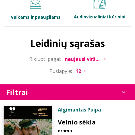
Bibliotekoms
Audiovizualiniai kūriniai
Vaikams ir paaugliams
D.U.K.
Leidinių sąrašas
+370 667 80 541
Rikiuoti pagal:
info@elvislab.lt
Puslapyje:
Filtrai
Algimantas Puipa
Velnio sėkla
drama