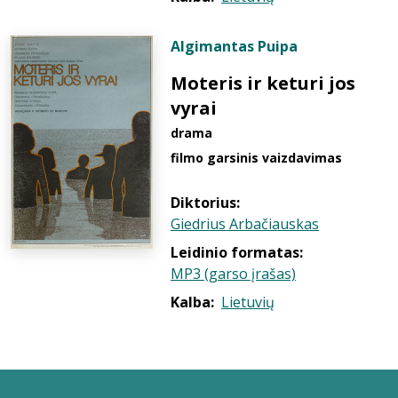
Algimantas Puipa
Moteris ir keturi jos
vyrai
drama
filmo garsinis vaizdavimas
Diktorius:
Giedrius Arbačiauskas
Leidinio formatas:
MP3 (garso įrašas)
Kalba:
Lietuvių