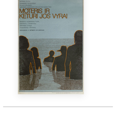
Bibliotekoms
D.U.K.
+370 667 80 541
info@elvislab.lt