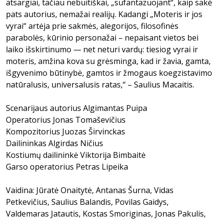
atsargiai, tačiau nebuitiškai, „sufantazuojant“, kaip sakė
pats autorius, nemažai realijų. Kadangi „Moteris ir jos
vyrai“ artėja prie sakmės, alegorijos, filosofinės
parabolės, kūrinio personažai – nepaisant vietos bei
laiko išskirtinumo — net neturi vardų: tiesiog vyrai ir
moteris, amžina kova su grėsminga, kad ir žavia, gamta,
išgyvenimo būtinybė, gamtos ir žmogaus koegzistavimo
natūralusis, universalusis ratas,“ – Saulius Macaitis.
Scenarijaus autorius Algimantas Puipa
Operatorius Jonas Tomaševičius
Kompozitorius Juozas Širvinckas
Dailininkas Algirdas Ničius
Kostiumų dailininkė Viktorija Bimbaitė
Garso operatorius Petras Lipeika
Vaidina: Jūratė Onaitytė, Antanas Šurna, Vidas
Petkevičius, Saulius Balandis, Povilas Gaidys,
Valdemaras Jatautis, Kostas Smoriginas, Jonas Pakulis,