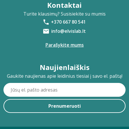
Kontaktai
Turite klausimų? Susisiekite su mumis
+370 667 80 541
info@elvislab.lt
Parašykite mums
Naujienlaiškis
Gaukite naujienas apie leidinius tiesiai į savo el. paštą!
Prenumeruoti