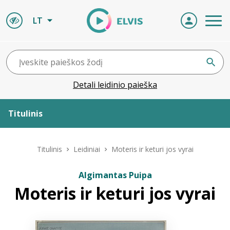
LT
Detali leidinio paieška
Titulinis
Apie ELVIS
Titulinis
Leidiniai
Moteris ir keturi jos vyrai
Leidiniai
Algimantas Puipa
Moteris ir keturi jos vyrai
ELVIS atvyksta
Naujienos