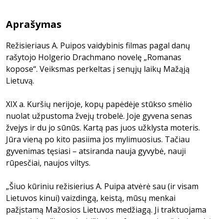
Aprašymas
Režisieriaus A. Puipos vaidybinis filmas pagal danų
rašytojo Holgerio Drachmano novelę „Romanas
kopose“. Veiksmas perkeltas į senųjų laikų Mažąją
Lietuvą.
XIX a. Kuršių nerijoje, kopų papėdėje stūkso smėlio
nuolat užpustoma žvejų trobelė. Joje gyvena senas
žvejys ir du jo sūnūs. Kartą pas juos užklysta moteris.
Jūra vieną po kito pasiima jos mylimuosius. Tačiau
gyvenimas tęsiasi – atsiranda nauja gyvybė, nauji
rūpesčiai, naujos viltys.
„Šiuo kūriniu režisierius A. Puipa atvėrė sau (ir visam
Lietuvos kinui) vaizdingą, keistą, mūsų menkai
pažįstamą Mažosios Lietuvos medžiagą. Ji traktuojama