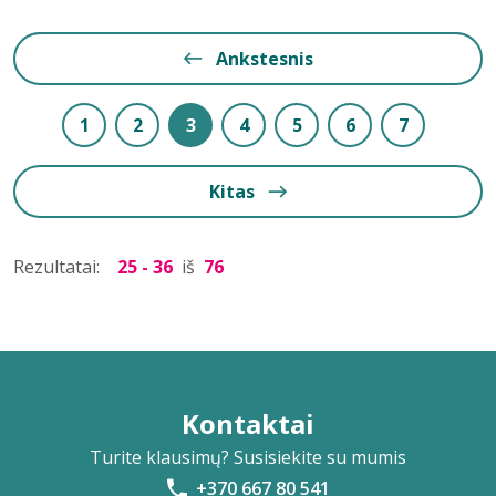
Ankstesnis
1
2
3
4
5
6
7
Kitas
Rezultatai:
25 - 36
iš
76
Kontaktai
Turite klausimų? Susisiekite su mumis
+370 667 80 541