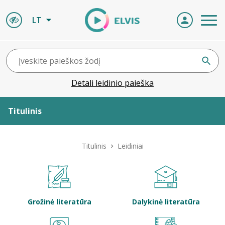
LT
Detali leidinio paieška
Titulinis
Apie ELVIS
Titulinis
Leidiniai
Leidiniai
ELVIS atvyksta
Grožinė literatūra
Dalykinė literatūra
Naujienos