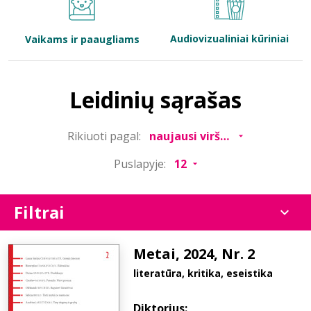
Bibliotekoms
Audiovizualiniai kūriniai
Vaikams ir paaugliams
D.U.K.
Leidinių sąrašas
+370 667 80 541
Rikiuoti pagal:
info@elvislab.lt
Puslapyje:
Filtrai
Metai, 2024, Nr. 2
literatūra, kritika, eseistika
Diktorius: