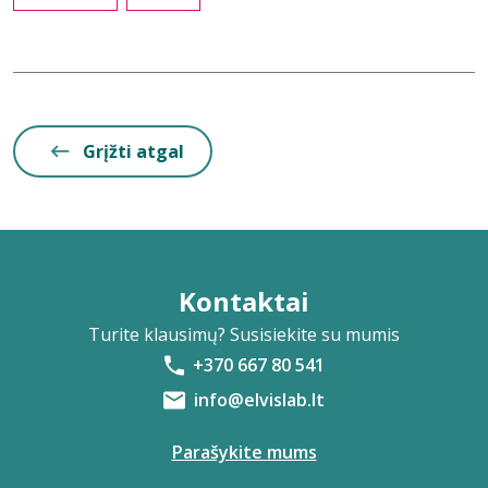
Grįžti atgal
Kontaktai
Turite klausimų? Susisiekite su mumis
+370 667 80 541
info@elvislab.lt
Parašykite mums