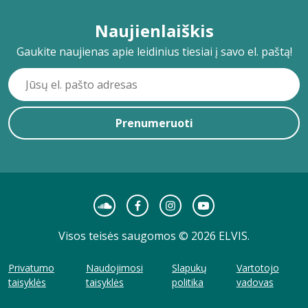
Naujienlaiškis
Gaukite naujienas apie leidinius tiesiai į savo el. paštą!
Prenumeruoti
Visos teisės saugomos © 2026 ELVIS.
Privatumo
Naudojimosi
Slapukų
Vartotojo
taisyklės
taisyklės
politika
vadovas