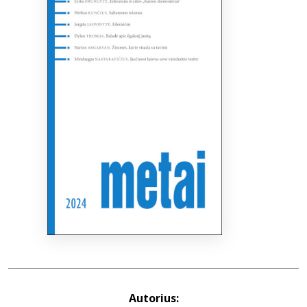
Bibliotekoms
D.U.K.
+370 667 80 541
info@elvislab.lt
Autorius: