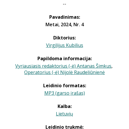
--
Pavadinimas:
Metai, 2024, Nr. 4
Diktorius:
Virgilijus Kubilius
Papildoma informacija:
Vyriausiasis redaktorius (-ė) Antanas Šimkus
,
Operatorius (-ė) Nijolė Raudeliūnienė
Leidinio formatas:
MP3 (garso įrašas)
Kalba:
Lietuvių
Leidinio trukmė: