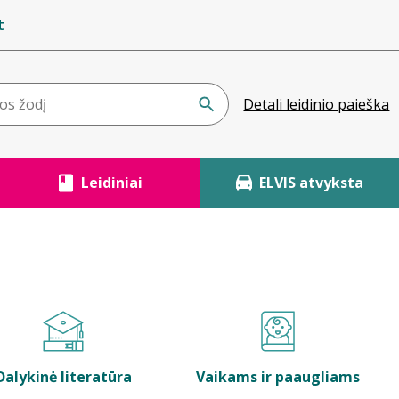
t
Detali leidinio paieška
Leidiniai
ELVIS atvyksta
Dalykinė literatūra
Vaikams ir paaugliams