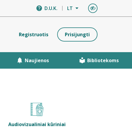
D.U.K.
LT
Registruotis
Prisijungti
Naujienos
Bibliotekoms
Audiovizualiniai kūriniai