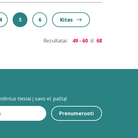
4
5
6
Kitas
Rezultatai:
49 - 60
iš
68
dinius tiesiai į savo el. paštą!
Prenumeruoti