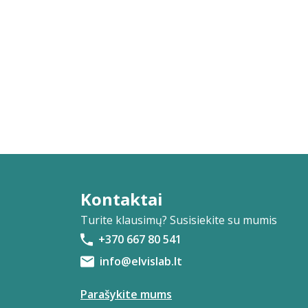
Kontaktai
Turite klausimų? Susisiekite su mumis
+370 667 80 541
info@elvislab.lt
Parašykite mums