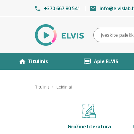
+370 667 80 541
info@elvislab.l
Titulinis
Apie ELVIS
Titulinis
Leidiniai
Grožinė literatūra