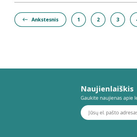
Ankstesnis
1
2
3
Naujienlaiškis
Gaukite naujienas apie lei